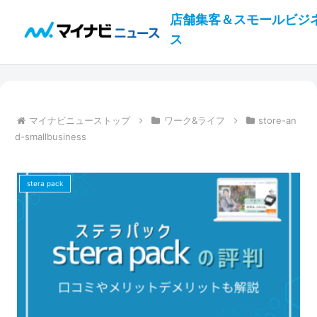
店舗集客＆スモールビジ
ス
マイナビニューストップ
ワーク&ライフ
store-an
d-smallbusiness
stera pack