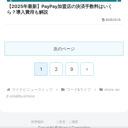
【2025年最新】PayPay加盟店の決済手数料はいく
ら？導入費用も解説
2025.10.13
次のページ
次
1
2
9
へ
マイナビニューストップ
ワーク&ライフ
store-an
d-smallbusiness
利用規約
ご意見・ご感想
Copyright © Mynavi Corporation