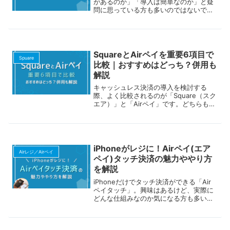
があるのか」「導入は簡単なのか」と疑
てください。
問に思っている方も多いのではないでし
ょうか。Airレジは、株式会社リクルート
が提供する無料のPOSレジアプリで、iPa
dやiPhoneにインストールするだけで簡
単に利用できます。初期費用や月額料金
は不要で、売上管理や顧客管理、会計処
SquareとAirペイを重要6項目で
理などの機能を備えており、幅広い業種
Spuare
比較｜おすすめはどっち？併用も
で導入されています。レジ業務を効率化
解説
しながら、コストを抑えたPOSレジを導
入したい方にとって、Airレジは有力な選
キャッシュレス決済の導入を検討する
択肢となるでしょう。この記事では、Air
際、よく比較されるのが「Square（スク
レジの基本情報や主な機能、具体的な導
エア）」と「Airペイ」です。どちらも初
入手順について解説します。Airレジの導
期費用や月額料金を抑えて導入できる人
入を検討している方は、ぜひ参考にして
気サービスですが、対応ブランドの種類
ください。
や決済手数料、入金スピードなどに違い
があります。こうした違いは一見わずか
に見えても、長く使ううちにコストや運
iPhoneがレジに！Airペイ(エア
用面で差が出てくることも。そのため、
Airレジ／Airペイ
ペイ)タッチ決済の魅力ややり方
自社の業態やニーズに合ったサービスを
を解説
選ぶことが大切です。この記事では、Sq
uareとAirペイで特に重要な6つの項目を
iPhoneだけでタッチ決済ができる「Air
比較し、解説します。それぞれのメリッ
ペイタッチ」。興味はあるけど、実際に
トや、どんな方におすすめなのかも紹介
どんな仕組みなのか気になる方も多いの
していますので、導入を検討中の方はぜ
ではないでしょうか。Airペイタッチは、i
ひ参考にしてください。
Phone1台でクレジットカードやApple P
ayに対応したタッチ決済ができるサービ