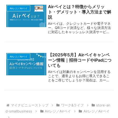
ス。専用のカードリーダーは不要で、初
期費用や月額料金もかかりません。さら
Airペイとは？特徴からメリッ
に、条件を満たせば決済手数料が2.48％
Airレジ／Airペイ
ト・デメリット・導入方法まで解
まで下がるディスカウントプログラムも
説
用意されています。導入のハードルが低
く、個人事業主や小規模店舗、イベント
Airペイは、クレジットカードや電子マネ
出店などにもおすすめのサービスです。
ー、QRコード決済など、様々な決済方法
この記事では、Airペイタッチの基本的な
に対応したキャッシュレス決済サービス
仕組みから料金体系、導入の流れや注意
です。初期費用や月額固定費が一切かか
点まで解説します。専用端末を使わずに
らず、iPhoneやiPadに専用カードリーダ
キャッシュレス決済を始めたい方は、ぜ
ーを接続するだけで簡単に利用を始めら
ひ参考にしてみてください。
れます。小規模店舗や個人事業主にとっ
て、コストを抑えつつ顧客満足度を向上
【2025年5月】Airペイキャンペ
させることは重要な課題です。Airペイ
Airレジ／Airペイ
ーン情報｜招待コードやiPadにつ
は、業界最安水準の手数料や早い入金サ
いても
イクルを実現し、キャッシュフローの改
善をサポートします。この記事では、Air
Airペイは対象のキャンペーンを活用する
ペイのメリットやデメリット、具体的な
ことで、通常よりもお得に導入できるこ
導入手順について詳しく解説します。Air
とをご存じでしょうか？現在は、カード
ペイがどのように店舗運営に役立つの
リーダーが無料になる「0円スタートキ
か、ぜひ参考にしてください。
ャンペーン」や紹介者と紹介された方の
両方に5,000円がプレゼントされる「ご
紹介キャンペーン」など、初期費用を抑
えて始められる施策を実施中。さらに、
マイナビニューストップ
ワーク&ライフ
store-an
条件を満たすと決済手数料が2.48％に割
引されるプログラムもあり、コスト面で
d-smallbusiness
Airレジ／Airペイ
Airレジ／Airペイ
も魅力的です。この記事では、各キャン