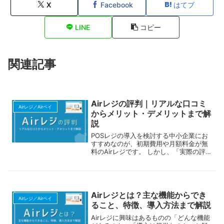
X
Facebook
はてブ
LINE
コピー
関連記事
Airレジの評判｜リアルな口コミ
Airレジ／Airペイ
からメリット・デメリットまで解
説
POSレジの導入を検討する中小企業にお
すすめなのが、初期費用や月額料金が無
料のAirレジです。 しかし、「実際の評
判はどうなのか？」と気になる方も多い
でしょう。無料で使えるのは魅力です
が、使い勝手やデメリットもしっかり確
認しておくことが大切です。この記事で
は、Airレジのリアルな口コミをもとに評
Airレジとは？主な機能からでき
判を解説し、メリット・デメリットやど
Airレジ／Airペイ
ること、特徴、導入方法まで解説
のような人におすすめかについてもご紹
介します。導入を迷っている方は、自店
Airレジに興味はあるものの「どんな機能
舗に適しているか判断する際の参考にし