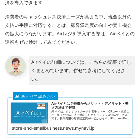
済を導入できます。
消費者のキャッシュレス決済ニーズが高まる中、現金以外の
支払い手段に対応することは、顧客満足度の向上や売上機会
の拡大につながります。Airレジを導入する際は、Airペイとの
連携もぜひ検討してみてください。
Airペイの詳細については、こちらの記事で詳し
くまとめています。併せて参考にしてくださ
い。
Airペイとは？特徴からメリット・デメリット・導
入方法まで解説
Airペイは、クレジットカードや電子マネー、QRコード決済な
ど、様々な決済方法に対応したキャッシュレス決済サービス
です。初期費用や月額固定費が一切かからず、iPhoneやiPad
に専用カードリーダーを接続するだけで簡単に利用を始めら
れます。 小規模店舗や個人事業主にとって、コストを抑えつ
store-and-smallbusiness.news.mynavi.jp
つ顧客満足度を向上させることは重要な課題です。Airペイ
は、業界最安水準の手数料や早い入金サイクルを実現し、キ
ャッシュフローの改善をサポートします。 この記事では、Air
ペイのメリットやデメリット、具体的な導入手順について詳