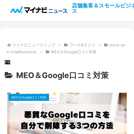
店舗集客＆スモールビジ
ス
マイナビニューストップ
ワーク&ライフ
store-an
d-smallbusiness
MEO＆Google口コミ対策
MEO＆Google口コミ対策
MEO＆Google口コミ対策