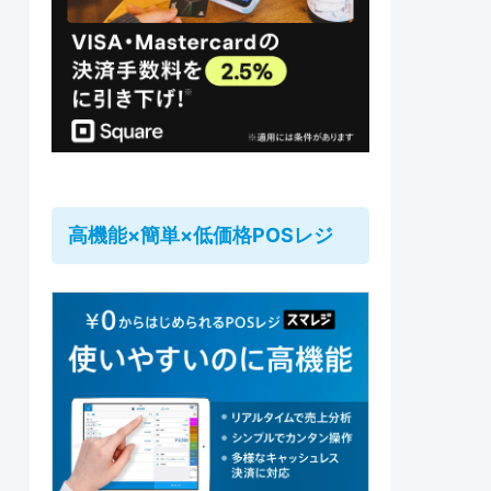
高機能×簡単×低価格POSレジ