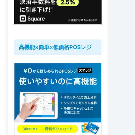
高機能×簡単×低価格POSレジ