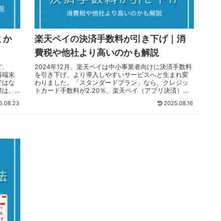
ミか
楽天ペイの決済手数料が引き下げ｜消
費税や他社より高いのかも解説
ど、
2024年12月、楽天ペイは中小事業者向けに決済手数料
済端末
を引き下げ、より導入しやすいサービスへと生まれ変
ではな
わりました。「スタンダードプラン」なら、クレジッ
際は、
トカード手数料が2.20％、楽天ペイ（アプリ決済）は
ルの有
2.00％（いずれも税別）と、業界でも低水準です。さ
5.08.23
2025.08.16
ターミ
らに、月額費用がかからない「ライトプラン」も用意
、月額
されており、店舗の規模や予算に応じて最適なプラン
利用し
を選べるのも魅力です。この記事では、楽天ペイの決
ターミ
済手数料の仕組みや税区分、他社サービスとの比較を
の評判
解説します。どのプランを選べばどれくらいお得にな
ト・デ
るのか、その選び方についても触れていますので、導
説して
入を検討中の方は、ぜひ参考にしてください。
にして