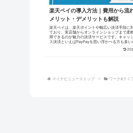
楽天ペイの導入方法｜費用から流
メリット・デメリットも解説
楽天ペイは、楽天ポイントや幅広い決済手段に
ており、実店舗からオンラインショップまで柔
用できるのが魅力の決済サービスです。キャッ
ス決済といえばPayPayを思い浮かべる方も多い
れませんが、楽天ペイも利便性の高い選択肢と
202
目されています。導入方法は「楽天ペイと直接
る方法」と「決済代行サービスを通じて導入す
法」の2通りがあり、店舗の規模や運営スタイル
て選べます。楽天ペイ公式が実施するキャンペ
活用すれば、端末費用を抑えて導入できるケー
るので、確認しておくのがおすすめです。この
マイナビニューストップ
ワーク&ライ
は、楽天ペイの基本情報から導入手順、費用、
ト、注意点までわかりやすく解説しています。
検討している方は、ぜひ最後までご覧ください