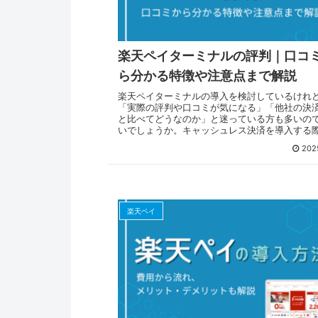
楽天ペイターミナルの評判｜口コ
ら分かる特徴や注意点まで解説
楽天ペイターミナルの導入を検討しているけれ
「実際の評判や口コミが気になる」「他社の決
と比べてどうなのか」と迷っている方も多いの
いでしょうか。キャッシュレス決済を導入する
端末の使いやすさやランニングコスト、トラブ
202
無なども気になるポイントですよね。楽天ペイ
ナルは、キャンペーンを活用すれば端末代が0円
利用料もかからず、売上に波がある事業者でも
やすいのが特長です。この記事では、楽天ペイ
ナルの良い口コミ・悪い口コミをもとに、実際
や使い勝手をご紹介します。あわせて、メリッ
楽天ペイ
メリットや向いている店舗の特徴についても解
いますので、導入を検討している方はぜひ参考
みてください。