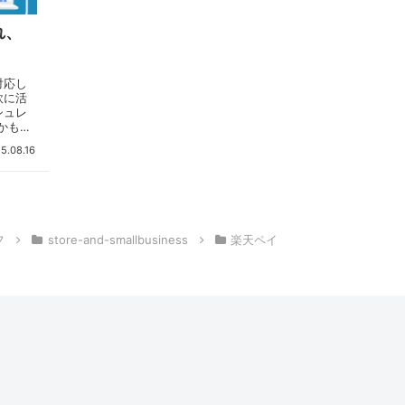
れ、
対応し
軟に活
シュレ
かもし
して注
5.08.16
契約す
る方
に応じ
ーンを
スもあ
記事で
フ
store-and-smallbusiness
楽天ペイ
メリッ
導入を
。