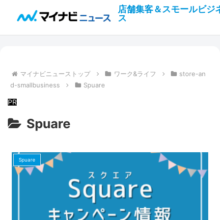
店舗集客＆スモールビジ
ス
マイナビニューストップ
ワーク&ライフ
store-an
d-smallbusiness
Spuare
Spuare
Spuare