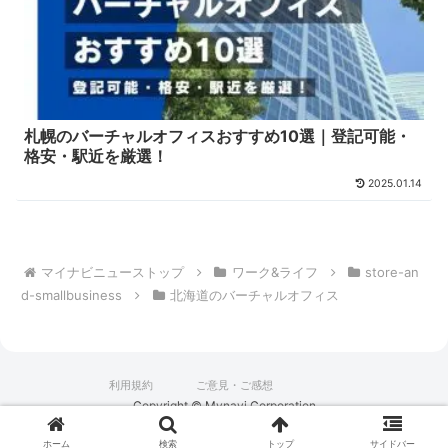
札幌のバーチャルオフィスおすすめ10選｜登記可能・
格安・駅近を厳選！
2025.01.14
マイナビニューストップ
ワーク&ライフ
store-an
d-smallbusiness
北海道のバーチャルオフィス
利用規約
ご意見・ご感想
Copyright © Mynavi Corporation
ホーム
検索
トップ
サイドバー