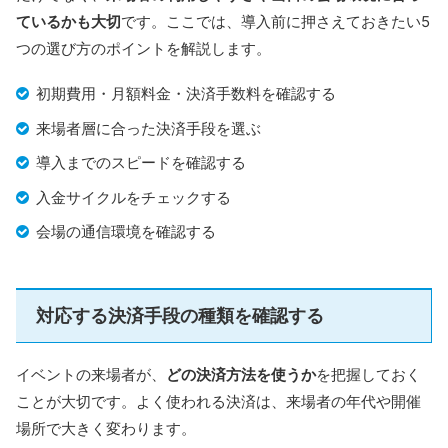
Airペイとは？特徴からメリット・デメリ
ているかも大切
です。ここでは、導入前に押さえておきたい5
ット・導入方法まで解説
Airペイは、クレジットカードや電子マネー、QRコー
つの選び方のポイントを解説します。
楽天銀行：翌日自動入金（振込手数料無
ド決済など、様々な決済方法に対応したキャッシュ
レス決済サービスです。初期費用や月額固定費が一
入金サイクル
切かからず、iPhoneやiPadに専用カードリーダーを
その他の銀行：入金依頼で翌営業日入金
接続するだけで簡単に利用を始められます。 小規模
初期費用・月額料金・決済手数料を確認する
store-and-smallbusiness.news.mynavi.jp
店舗や個人事業主にとって、コストを抑えつつ顧客
満足度を向上させることは重要な課題です。Airペイ
は、業界最安水準の手数料や早い入金サイクルを実
来場者層に合った決済手段を選ぶ
現し、キャッシュフローの改善をサポートします。
運営会社
楽天ペイメント株式会社
この記事では、Airペイのメリットやデメリット、具
体的な導入手順について詳しく解説します。Airペイ
導入までのスピードを確認する
がどのように店舗運営に役立つのか、ぜひ参考にし
てください。
公式HP
https://pay.rakuten.co.jp/
入金サイクルをチェックする
会場の通信環境を確認する
楽天ペイ
は、楽天グループが提供するキャッシュレス決
済サービスです。端末は
プリンター付きの「楽天ペイ
ターミナル」
と、
スマホやタブレットと連携する「カー
対応する決済手段の種類を確認する
ドリーダー型」
から選べます。
特に、楽天ペイ ターミナルは通常38,280円（税込）で
イベントの来場者が、
どの決済方法を使うか
を把握しておく
すが、
新規申し込み時のキャンペーン
を利用すれば無料
ことが大切です。よく使われる決済は、来場者の年代や開催
で導入可能。月額料金もライトプランなら無料で、楽天
場所で大きく変わります。