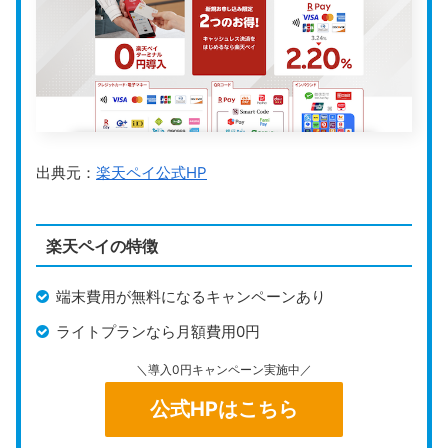
運営会社
株式会社リクルート
Square POSレジについては、こちらの記
公式HP
https://airregi.jp/payment/
事で詳しくまとめています。併せて参考に
してください。
Airペイ
は、iPhoneやiPadに専用カードリーダーをBlue
出典元：
楽天ペイ公式HP
toothで接続して使うキャッシュレス決済サービスで
Square（スクエア）POSレジとは？アプ
リの特徴から使い方まで解説
す。
月額費用は無料
で、
キャンペーンを利用すればカー
Square（スクエア）POSレジは便利そうだけど「本
当に初期費用がかからないの？」「どうやって導入
ドリーダーも0円で導入可能
。初期コストを抑えたいイ
すればいいの？」といった疑問を持つ方も多いでし
楽天ペイの特徴
ょう。 Square POSレジは、無料で利用できるにも
ベント出店者でも導入しやすいのが特徴です。
かかわらず、有料アプリ並みの機能を使える優れた
store-and-smallbusiness.news.mynavi.jp
ツールです。アカウント登録からレジ設定までその
日のうちに完了するため、すぐに運用を開始できま
す。 シンプルで直感的な操作画面が特徴で、初めて
端末費用が無料になるキャンペーンあり
クレジットカード、電子マネー、QRコード決済（Airペ
POSレジを使う方でも簡単に扱える設計になってい
るため、スムーズに導入が可能です。 この記事で
は、Square POSレジの基本情報や特徴、初めて導
イ QRの申込が必要）に対応しており、
1つのサービス
ライトプランなら月額費用0円
入する際の具体的な手順について解説します。 ぜ
ひ、Square POSレジを導入して、店舗運営を効率
で多様な決済手段をカバー
できます。振込手数料が全金
的に進めてください。
＼導入0円キャンペーン実施中／
融機関で無料で、無料のPOSレジアプリ「Airレジ」と
公式HPはこちら
連携すれば、売上管理や商品在庫の把握も可能です。