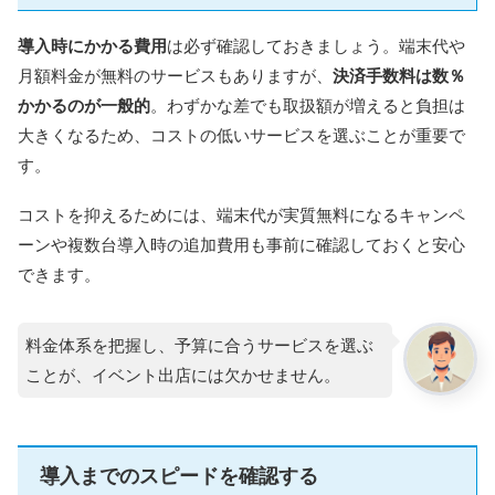
ペイターミナルは、キャンペーンを活用すれば端末
代が0円、月額利用料もかからず、売上に波がある事
業者でも利用しやすいのが特長です。 この記事で
導入時にかかる費用
は必ず確認しておきましょう。端末代や
は、楽天ペイターミナルの良い口コミ・悪い口コミ
をもとに、実際の評判や使い勝手をご紹介します。
月額料金が無料のサービスもありますが、
決済手数料は数％
あわせて、メリット・デメリットや向いている店舗
の特徴についても解説していますので、導入を検討
している方はぜひ参考にしてみてください。
かかるのが一般的
。わずかな差でも取扱額が増えると負担は
大きくなるため、コストの低いサービスを選ぶことが重要で
す。
コストを抑えるためには、端末代が実質無料になるキャンペ
ーンや複数台導入時の追加費用も事前に確認しておくと安心
できます。
料金体系を把握し、予算に合うサービスを選ぶ
ことが、イベント出店には欠かせません。
導入までのスピードを確認する