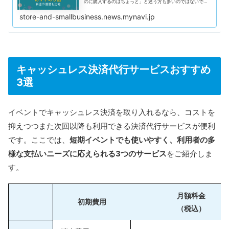
のに購入するのはちょっと」と迷う方も多いのではないでし
ょうか。 そんな方には決済端末のレンタルがおすすめです。
初期費用を抑え、必要な期間だけ1日単位で利用できるため、
store-and-smallbusiness.news.mynavi.jp
単発イベントにも向いています。さらに、Squareのタッチ決
済ならスマホやタブレットがあれば即日・無料で導入可能で
す。 この記事では、短期利用向けレンタルサービス5選のほ
か、選び方や料金相場、導入の流れまで解説します。 短期的
な用途でキャッシュレス決済の導入を検討している方は、ぜ
ひ参考にしてみてください。
キャッシュレス決済代行サービスおすすめ
3選
イベントでキャッシュレス決済を取り入れるなら、コストを
抑えつつまた次回以降も利用できる決済代行サービスが便利
です。ここでは、
短期イベントでも使いやすく、利用者の多
様な支払いニーズに応えられる3つのサービス
をご紹介しま
す。
月額料金
初期費用
（税込）