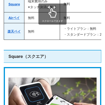
端末費用のみ
無料
Square
※タッチ決済は無料
Airペイ
無料
無料
スクロールできます
・ライトプラン：無料
楽天ペイ
無料
・スタンダードプラン：2,2
Square（スクエア）