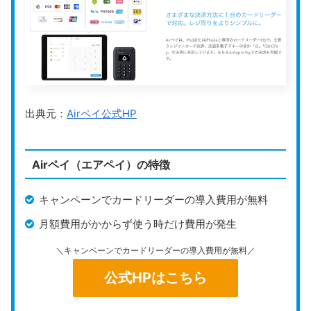
翌営業日入金
入金サイクル
（三井住友銀行・みずほ銀行の場合／その他
運営会社
Square株式会社
公式HP
https://squareup.com/jp/ja
出典元：
Airペイ公式HP
Square
は、
世界中で400万以上の加盟店に利用されて
いるキャッシュレス決済サービス
です。月額費用は不要
Airペイ（エアペイ）の特徴
で、端末代は4,980円からと導入しやすく、スマホのタ
ッチ決済機能（クレジットカードのみ対応）を使えば専
キャンペーンでカードリーダーの導入費用が無料
用端末なしで無料導入も可能です。
月額費用がかからず使う時だけ費用が発生
月額固定費がない
ため、次回のイベントにも使いやすい
＼キャンペーンでカードリーダーの導入費用が無料／
のが魅力。さらに、三井住友銀行かみずほ銀行を振込先
公式HPはこちら
にすれば最短翌営業日に入金され、資金繰り面でも安心
できます。