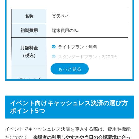
固定費や端末費がかからないため、「次回の出店予定は
未定だけれど、まずは低コストでキャッシュレス決済を
名称
楽天ペイ
導入したい」という方にもおすすめです。
初期費用
端末費用のみ
＼決済機能だけでOKならAirペイがおすすめ／
Airペイの公式HPはこちら
ライトプラン：無料
月額料金
（税込）
スタンダードプラン：2,200円
＼POS機能を使うならAirレジがおすすめ／
もっと見る
オールインワン型（楽天ペイ ターミナル
Airレジの公式HPはこちら
端末タイプ
カードリーダー型
決済手数料
2.2％〜3.24％
イベント向けキャッシュレス決済の選び方
Airペイの詳細については、こちらの記事で
ポイント5つ
詳しくまとめています。併せて参考にして
クレジットカード（VISA・Mastercard
スクロールできます
ください。
対応決済手段
電子マネー（Suica、iDなど）
イベントでキャッシュレス決済を導入する際は、費用や機能
だけでなく、
来場者の利用しやすさや当日の会場環境に合っ
QRコード決済（楽天ペイ・PayPayなど