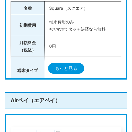
名称
Square（スクエア）
端末費用のみ
初期費用
※スマホでタッチ決済なら無料
月額料金
0円
（税込）
オールインワン型
もっと見る
端末タイプ
カードリーダー型
決済手数料
2.5％〜3.25％
Airペイ（エアペイ）
クレジットカード：VISA、JCBなど
スクロールできます
対応決済手段
電子マネー：iD、交通系ICなど
QRコード：PayPay、楽天ペイ、Alipay