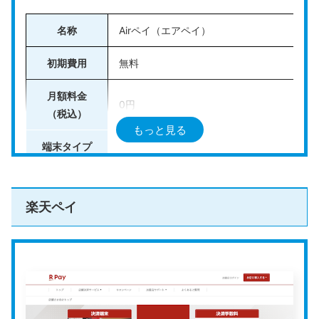
選べる端末は以下の5タイプで、業態や利用シーンに応
名称
Airペイ（エアペイ）
じて柔軟に選択できます。
初期費用
無料
ポケットに収まる「
Squareハンディ
」
月額料金
スマホと連携して使う「
Square リーダー
」
0円
（税込）
レシート印刷も可能な「
Square ターミナル
」
もっと見る
端末タイプ
カードリーダー型
タブレット一体型端末「
Square スタンド
」
フルスペック据え置き型「
Square レジスター
」
決済手数料
2.48%〜3.24%
楽天ペイ
年間キャッシュレス決済額が3,000万円以下であればVi
クレジットカード：VISA、JCBなど
sa・Mastercardの決済手数料が2.5％
になるため、小
対応決済手段
電子マネー：iD、交通系ICなど
スクロールできます
規模な事業を展開している事業者にもおすすめです。
QRコード：PayPay、楽天ペイ、Alipay
＼無料アカウント作成ですぐに始められる／
月6回入金
公式HPはこちら
入金サイクル
（三井住友銀行・三菱UFJ銀行・みずほ銀