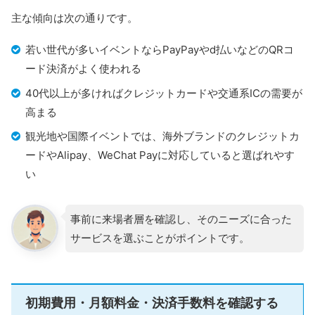
銀行を振込先に設定すれば最短翌日に入金可能です。
主な傾向は次の通りです。
初期費用を抑え、使う時だけコストがかかるため、イベ
若い世代が多いイベントならPayPayやd払いなどのQRコ
ント出店にも導入しやすいサービスです。
ード決済がよく使われる
＼導入0円キャンペーン実施中／
40代以上が多ければクレジットカードや交通系ICの需要が
公式HPはこちら
高まる
観光地や国際イベントでは、海外ブランドのクレジットカ
ードやAlipay、WeChat Payに対応していると選ばれやす
楽天ペイの詳細については、こちらの記事
い
で詳しくまとめています。併せて参考にし
てください。
事前に来場者層を確認し、そのニーズに合った
サービスを選ぶことがポイントです。
楽天ペイターミナルの評判｜口コミから分
かる特徴や注意点まで解説
楽天ペイターミナルの導入を検討しているけれど、
「実際の評判や口コミが気になる」「他社の決済端
末と比べてどうなのか」と迷っている方も多いので
はないでしょうか。 キャッシュレス決済を導入する
初期費用・月額料金・決済手数料を確認する
際は、端末の使いやすさやランニングコスト、トラ
store-and-smallbusiness.news.mynavi.jp
ブルの有無なども気になるポイントですよね。楽天