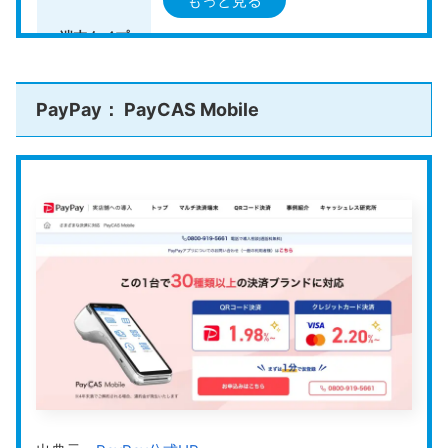
もっと見る
ービス
といえます。
オールインワン型（楽天ペイ ターミナル
端末タイプ
カードリーダー型
＼決済手数料が低水準／
公式HPはこちら
決済手数料
2.2％〜3.24％
PayPay： PayCAS Mobile
クレジットカード（VISA・Mastercard
スクロールできます
stera pack（ステラパック）の詳細につい
対応決済手段
電子マネー（Suica、iDなど）
ては、こちらの記事で詳しくまとめていま
QRコード決済（楽天ペイ・PayPayなど
す。併せて参考にしてください。
楽天銀行：翌日自動入金（振込手数料無
入金サイクル
stera pack(ステラパック)の評判｜口コミ
その他の銀行：入金依頼で翌営業日入金
やメリットデメリットも解説
stera packは、タッチ決済に対応し、手数料の安さ
でも評判のキャッシュレス決済サービスです。た
だ、「実際に導入して使いやすいのか」「コスト面
は他社と比べてどうなのか」「デメリットはないの
運営会社
楽天ペイメント株式会社
か」と気になっている方も多いのではないでしょう
store-and-smallbusiness.news.mynavi.jp
か。 この記事では、stera packを利用している方の
良い口コミや悪い口コミをもとに、実際の評判をご
紹介します。あわせて、メリット・デメリットや向
公式HP
https://pay.rakuten.co.jp/
いている店舗の特徴についても解説していますの
で、導入を検討している方はぜひ参考にしてみてく
ださい。