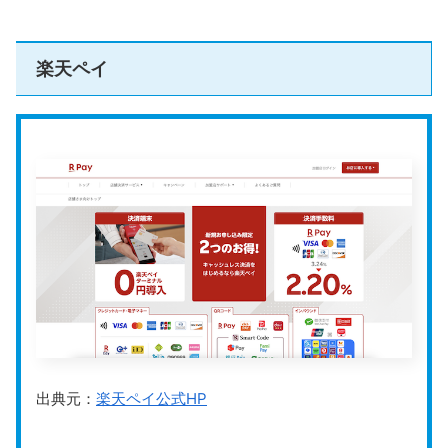
てください。
端末タイプ
オールインワン型
楽天ペイ
決済手数料
1.98%〜3.24％
スマレジとは？特徴から導入方法、何がで
きるか機能まで解説
スマレジの導入を検討しているけれど、「どんな機
能や特徴があるの？」「どうやって導入すればいい
クレジットカード（VISA・Masterc
の？」と疑問を抱えている方も多いでしょう。 スマ
レジは、初めてPOSレジを導入する方や店舗運営の
効率化を目指す事業者におすすめのクラウド型POS
スクロールできます
対応決済手段
電子マネー（Suica、iDなど）
store-and-smallbusiness.news.mynavi.jp
レジサービスです。無料で基本的なレジ機能が利用
できるほか、売上管理や在庫管理、顧客管理など、
多様な機能で幅広い業種に対応しています。 この記
QRコード決済（PayPay・楽天ペイ
事では、スマレジの基本情報や主な機能から特徴、
導入方法についてまで解説します。コストを抑えな
がら高機能なPOSレジをお探しの方は、ぜひ参考に
してください。
入金サイクル
月2回または6回
三井住友銀行：無料
振込手数料
その他：220円（税込）
運営会社
SMBC GMO PAYMENT（株）
出典元：
楽天ペイ公式HP
公式HP
https://www.smbc-gp.co.jp/stera/