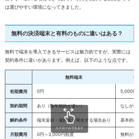
は選びやすい環境になってきました。
無料の決済端末と有料のものに違いはある？
無料で端末を導入できるサービスは魅力的ですが、実際には
契約条件に違いがあります。例えば、以下のような点です。
無料端末
有
0円
5,000
初期費用
契約期間
あり（数年契約が多い）
なしが多
解約条件
端末返却・違約金が発生する場合あり
基本的に
スクロールできます
月額費用
0円～3,000円程度
無料が多