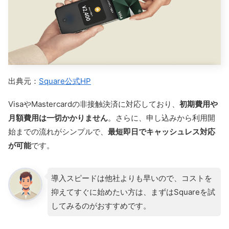
内蔵した
モバイル型のオールインワン決済端末
です。ク
レジットカード・電子マネー・QRコード決済など30種
類に対応しています。
オプションとして「ライトプラスあんしんサービス（月
額1,980円）」があり、端末の画面割れや水没などの修
出典元：
Square公式HP
理・交換を保証してくれたり、
PayPayの決済手数料が
1.98％
になるなどの特典があります。
VisaやMastercardの非接触決済に対応しており、
初期費用や
月額費用は一切かかりません
。さらに、申し込みから利用開
SIMを内蔵しているためWi‑Fi環境がない場所でも使
始までの流れがシンプルで、
最短即日でキャッシュレス対応
え、屋外や複数拠点での利用にも適しています。
が可能
です。
PayPayと同時申し込みもできるので、こ
れからキャッシュレス決済の導入を検討し
導入スピードは他社よりも早いので、コストを
ている方におすすめ。ただし、
契約期間は
抑えてすぐに始めたい方は、まずはSquareを試
4年と長めで、途中解約には違約金が発生
してみるのがおすすめです。
する点に注意が必要
です。