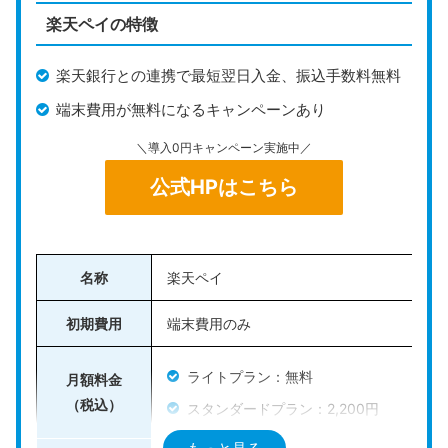
楽天ペイの特徴
stera pack（ステラパック）
は、三井住友カードが提
供する
オールインワン型のキャッシュレス決済サービス
楽天銀行との連携で最短翌日入金、振込手数料無料
です。1台の専用端末で、クレジットカード・電子マネ
端末費用が無料になるキャンペーンあり
ー・QRコードなど幅広い決済方法に対応しており、店
＼導入0円キャンペーン実施中／
舗に必要な機能があらかじめパッケージ化されていま
す。
公式HPはこちら
端末代や通信費は月額料金に含まれているため、
初期費
用を抑えてキャッシュレス決済を導入できる
のが特徴で
名称
楽天ペイ
す。売上の集計やレポート作成、スタッフ管理といった
業務支援機能も搭載されており、日々の効率化にも役立
初期費用
端末費用のみ
ちます。
ライトプラン：無料
多機能でありながらシンプルな設計で、飲食店や小売
月額料金
（税込）
店、サービス業など幅広い業種で活用可能です。
キャッ
スタンダードプラン：2,200円
シュレス決済を1台にまとめたい事業者におすすめのサ