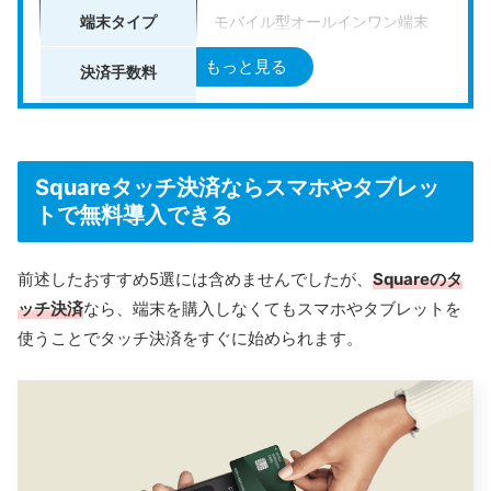
公式HPはこちら
端末タイプ
モバイル型オールインワン端末
もっと見る
決済手数料
1.98％〜3.24％
楽天ペイの詳細については、こちらの記事
クレジットカード（VISA・Masterc
で詳しくまとめています。併せて参考にし
対応決済サービス
QRコード決済（楽天ペイ・PayPay
てください。
Squareタッチ決済ならスマホやタブレッ
スクロールできます
電子マネー（Suica、iDなど）（オ
トで無料導入できる
楽天ペイターミナルの評判｜口コミから分
入金サイクル
月2回（15日締め、月末締め）
かる特徴や注意点まで解説
前述したおすすめ5選には含めませんでしたが、
Squareのタ
楽天ペイターミナルの導入を検討しているけれど、
「実際の評判や口コミが気になる」「他社の決済端
末と比べてどうなのか」と迷っている方も多いので
ッチ決済
なら、端末を購入しなくてもスマホやタブレットを
振込手数料
無料
はないでしょうか。 キャッシュレス決済を導入する
際は、端末の使いやすさやランニングコスト、トラ
store-and-smallbusiness.news.mynavi.jp
使うことでタッチ決済をすぐに始められます。
ブルの有無なども気になるポイントですよね。楽天
ペイターミナルは、キャンペーンを活用すれば端末
運営会社
PayPay株式会社
代が0円、月額利用料もかからず、売上に波がある事
業者でも利用しやすいのが特長です。 この記事で
は、楽天ペイターミナルの良い口コミ・悪い口コミ
をもとに、実際の評判や使い勝手をご紹介します。
公式HP
https://paypay.ne.jp/store/paycas-mob
あわせて、メリット・デメリットや向いている店舗
の特徴についても解説していますので、導入を検討
している方はぜひ参考にしてみてください。
PayCAS Mobile
は、ソフトバンク回線とプリンターを