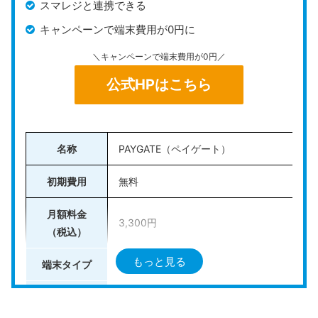
スマレジと連携できる
入金は月6回（金融機関により異なる）で、三菱UFJ銀
キャンペーンで端末費用が0円に
行を指定すれば最短3営業日。振込手数料は全ての金融
＼キャンペーンで端末費用が0円／
機関で無料です。
公式HPはこちら
クレジットカードや電子マネー、QRコード決済（Airペ
イ QRの申込が必要）に対応しており、
店舗規模や業種
を問わず使いやすい
のも魅力。無料のPOSレジアプリ
「
Airレジ
」と連携すれば、売上・在庫・顧客管理まで
名称
PAYGATE（ペイゲート）
まとめて効率化できます。
初期費用
無料
費用を抑えつつ多機能なサービスを導入したい方におす
月額料金
すめです。
3,300円
（税込）
＼決済機能だけでOKならAirペイがおすすめ／
もっと見る
端末タイプ
オールインワン型（据え置き中心）
Airペイの公式HPはこちら
決済手数料
1.98〜3.24%