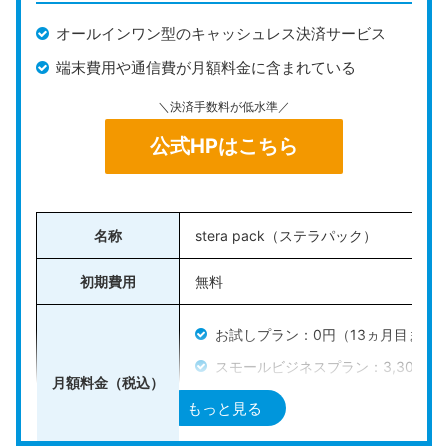
対応端末はバッテリー内蔵のオールインワン型で、Wi-
オールインワン型のキャッシュレス決済サービス
FiやBluetoothにも対応。電源が確保しづらいキッチン
端末費用や通信費が月額料金に含まれている
カーや限られたスペースのイベント出店などでも使いや
すい設計です。決済データはスマレジに自動で送信され
＼決済手数料が低水準／
ます。
公式HPはこちら
今なら
通常36,000円（税込）の端末代が無料になるキ
ャンペーン
も実施中。複数の決済手段を一括導入したい
方にとって、コスト・機能ともにバランスの取れた選択
名称
stera pack（ステラパック）
肢といえるでしょう。
初期費用
無料
＼キャンペーンで端末費用が0円／
公式HPはこちら
お試しプラン：0円（13ヵ月目まで
スモールビジネスプラン：3,300円
月額料金（税込）
スタンダードプラン：3,300円
もっと見る
スマレジの詳細については、こちらの記事
stera pack POS：9,900円
で詳しくまとめています。併せて参考にし