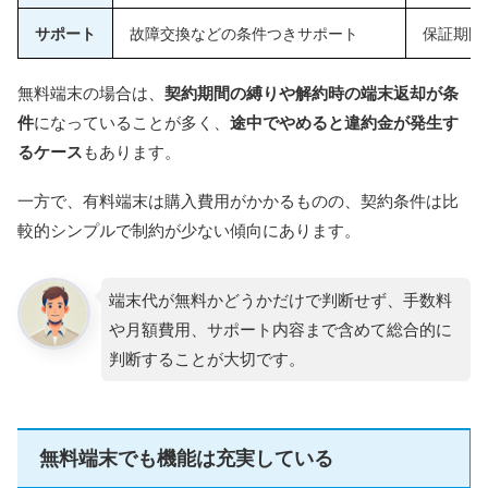
サポート
故障交換などの条件つきサポート
保証期間
無料端末の場合は、
契約期間の縛りや解約時の端末返却が条
件
になっていることが多く、
途中でやめると違約金が発生す
るケース
もあります。
一方で、有料端末は購入費用がかかるものの、契約条件は比
較的シンプルで制約が少ない傾向にあります。
端末代が無料かどうかだけで判断せず、手数料
や月額費用、サポート内容まで含めて総合的に
判断することが大切です。
無料端末でも機能は充実している