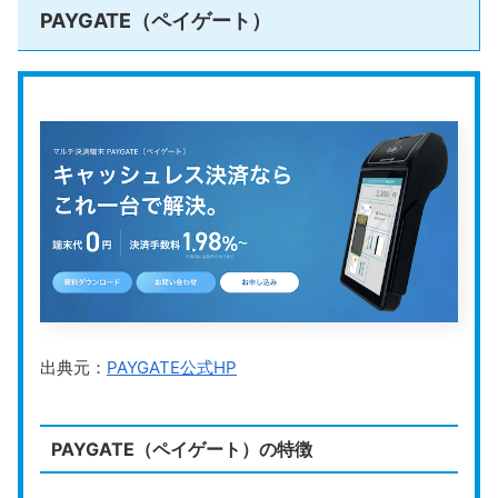
PAYGATE（ペイゲート）
クレジットカード：VISA、JCBなど
対応決済手段
電子マネー：iD、交通系ICなど
スクロールできます
QRコード：PayPay、楽天ペイ、Alipay
月6回入金
入金サイクル
（三井住友銀行・三菱UFJ銀行・みずほ銀
運営会社
株式会社リクルート
公式HP
https://airregi.jp/payment/
Airペイ
は、iPhoneやiPadに専用カードリーダーをBlue
出典元：
PAYGATE公式HP
tooth接続して使う、
カードリーダー型のキャッシュレ
ス決済サービス
です。
月額費用は無料
で、
キャンペーン
PAYGATE（ペイゲート）の特徴
を利用すればカードリーダーも0円で導入できる
ため、
初期コストを抑えたい方に向いています。