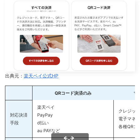
出典元：
楽天ペイ公式HP
QRコード決済のみ
す
楽天ペイ
クレジッ
対応決済
PayPay
電子マネ
手段
d払い
各種QRコ
au PAYなど