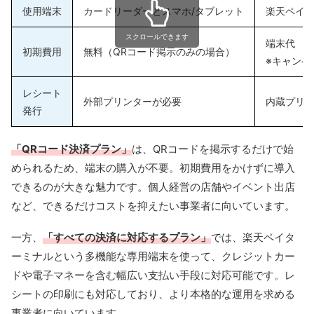
使用端末
カードリーダーとスマホ/タブレット
楽天ペイ
スクロールできます
端末代
初期費用
無料（QRコード掲示のみの場合）
※キャンペ
レシート
外部プリンターが必要
内蔵プリ
発行
「QRコード決済プラン」
は、QRコードを掲示するだけで始
められるため、端末の購入が不要。初期費用をかけずに導入
できるのが大きな魅力です。個人経営の店舗やイベント出店
など、できるだけコストを抑えたい事業者に向いています。
一方、
「すべての決済に対応するプラン」
では、楽天ペイタ
ーミナルという多機能な専用端末を使って、クレジットカー
ドや電子マネーを含む幅広い支払い手段に対応可能です。レ
シートの印刷にも対応しており、より本格的な運用を求める
事業者に向いています。