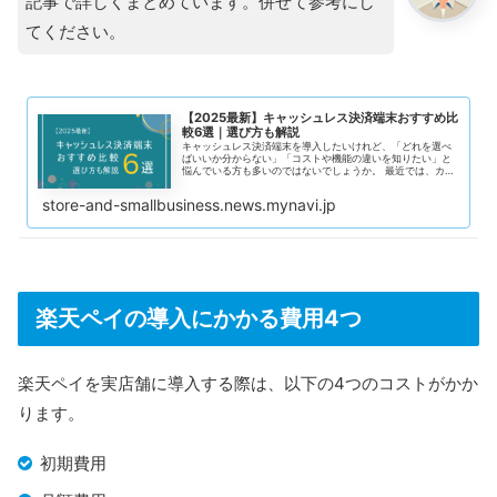
記事で詳しくまとめています。併せて参考にし
てください。
【2025最新】キャッシュレス決済端末おすすめ比
較6選｜選び方も解説
キャッシュレス決済端末を導入したいけれど、「どれを選べ
ばいいか分からない」「コストや機能の違いを知りたい」と
悩んでいる方も多いのではないでしょうか。 最近では、カー
ドリーダー型やオールインワン型など、店舗のスタイルに合
わせた端末が増えており、選択肢が豊富になっています。そ
store-and-smallbusiness.news.mynavi.jp
の分、初めて導入する方にとっては迷いやすいのも事実で
す。 この記事では、おすすめキャッシュレス決済端末6選を
比較し、特徴や選び方のポイント、導入の流れまで解説しま
す。 キャッシュレス決済はレジ業務の効率化や売上アップに
もつながるため、導入を検討している方はぜひ参考にしてく
ださい。
楽天ペイの導入にかかる費用4つ
楽天ペイを実店舗に導入する際は、以下の4つのコストがかか
ります。
初期費用