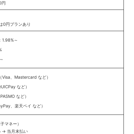
0円
は0円プランあり
1.98%～
%
%～
sa、Mastercard など）
UICPay など）
、PASMO など）
yPay、楽天ペイ など）
電子マネー）
 → 当月末払い