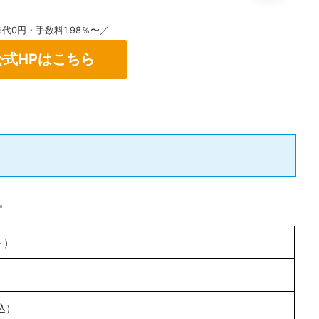
代0円・手数料1.98％〜／
公式HPはこちら
す。
ト）
込）