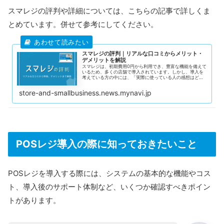
スマレジの評判や詳細については、こちらの記事で詳しくま
とめています。併せて参考にしてください。
スマレジの評判｜リアルな口コミからメリット・
デメリットを解説
スマレジは、初期費用0円から利用でき、豊富な機能を備えて
いるため、多くの店舗で導入されています。しかし、導入を
考えている方の中には、「実際に使っている人の感想はどう
なの？」「デメリットもあるのかな？」と、評判や口コミが
気になる方も多いでしょう。 特に初めてのPOSレジ選びは、
store-and-smallbusiness.news.mynavi.jp
お店の運営やコストに大きな影響を与えるため、慎重に検討
することが重要です。 この記事では、スマレジを実際に利用
しているユーザーの良い口コミ・悪い口コミをそれぞれ紹介
し、スマレジがどのような方に向いているのか、どのような
点に注意すべきかを詳しく解説していきます。
POSレジ導入の際に知っておきたいこと
POSレジを導入する際には、システムの基本的な機能やコス
ト、導入後のサポート体制など、いくつか確認すべきポイン
トがあります。