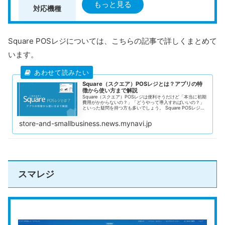
iOS（iPad・iPhone・iPod touch）
もっと見る
対応機種
Android
Square POSレジについては、こちらの記事で詳しくまとめて
クレジットカード（VISA・Mastercard
います。
対応決済手段
電子マネー（Suica、iDなど）
QRコード決済（PayPay・楽天ペイなど
Square（スクエア）POSレジとは？アプリの特
徴から使い方まで解説
Square（スクエア）POSレジは便利そうだけど「本当に初期
費用がかからないの？」「どうやって導入すればいいの？」
レジ機能
といった疑問を持つ方も多いでしょう。 Square POSレジ
は、無料で利用できるにもかかわらず、有料アプリ並みの機
スクロールできます
売上分析
能を使える優れたツールです。アカウント登録からレジ設定
store-and-smallbusiness.news.mynavi.jp
までその日のうちに完了するため、すぐに運用を開始できま
す。 シンプルで直感的な操作画面が特徴で、初めてPOSレジ
在庫管理
を使う方でも簡単に扱える設計になっているため、スムーズ
に導入が可能です。 この記事では、Square POSレジの基本
情報や特徴、初めて導入する際の具体的な手順について解説
スタッフ管理
します。 ぜひ、Square POSレジを導入して、店舗運営を効
率的に進めてください。
主な機能
顧客管理
スマレジ
免税対応
軽減税率対応
キャッシュレス対応