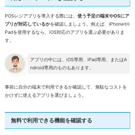
公式HP
https://ubiregi.jp/
POSレジアプリを導入する際には、
使う予定の端末やOSにア
プリが対応しているか
を確認しましょう。例えば、iPhoneやi
ユビレジ
は、さまざまな業種に対応できる多機能なPOS
Padを使用するなら、iOS対応のアプリを選ぶ必要がありま
レジで、プレミアムプランを1か月無料で試せる「お試
す。
しプラン」があります。
ただし、お試し期間が終わると自動的に
機能が制限され
アプリの中には、iOS専用、iPad専用、またはA
た無料プランに切り替わる
ため、この1か月間は「有料
ndroid専用のものもあります。
プランの機能を試す期間」と考えておきしょう。
事前に自分の端末で利用できるか確認して、無駄なコストを
プレミアムプランでは、無料プランで制限されている全
かけずに使えるアプリを選びましょう。
機能が利用でき、詳細な売上管理やデータのダウンロー
ドも可能です。
そのため、ユビレジは基本的に「有料プランを試すため
無料で利用できる機能を確認する
の無料期間があるサービス」と理解しておくと良いでし
ょう。