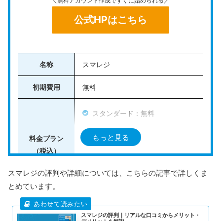
＼無料アカウント作成ですぐに始められる／
に合わせた選択が可能です。
公式HPはこちら
スマホと連携して使う「
Square リーダー
」
レシート印刷も可能な「
Square ターミナル
」
タブレット一体型端末「
Square スタンド
」
名称
スマレジ
フルスペック据え置き型「
Square レジスター
」
初期費用
無料
年間キャッシュレス決済額が3,000万円以下であればVi
スタンダード：無料
sa・Mastercardの決済手数料が2.5％
になるため、小
規模な事業を展開している事業者にもおすすめです。
プレミアム：月額5,500円
もっと見る
料金プラン
プレミアムプラス：月額8,800円
＼無料アカウント作成ですぐに始められる／
（税込）
フードビジネス：月額12,100円
公式HPはこちら
スマレジの評判や詳細については、こちらの記事で詳しくま
リテールビジネス：月額15,400円
とめています。
対応機種
iOS（iPad・iPhone・iPod touch）
スマレジの評判｜リアルな口コミからメリット・