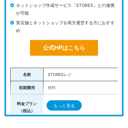
なお、
Airペイは単体でも利用できるため、キャッシュ
ネットショップ作成サービス「STORES」との連携
レス決済機能だけが必要な場合は、Airペイだけを選ぶ
が可能
ことも選択肢の1つ
です。
実店舗とネットショップを両方運営する方におすす
め
選び方のポイントは以下の通り。
公式HPはこちら
売上や在庫の詳細な管理ができるPOSレジ機能が必
要な場合：
Airレジがおすすめ
POS機能が不要で決済端末のみで十分な場合：
Airペ
名称
STORESレジ
イがおすすめ
初期費用
無料
Airペイは月額利用料や振込手数料が無料で、初期費用
を抑えられるのが大きな魅力です。特に、イベント出店
フリー：無料
料金プラン
もっと見る
などの短期間の利用では、Airペイ単体でも十分対応で
（税込）
ベーシック：4,950円（30日間無料）
きるケースが多いでしょう。
対応機種
iOS（iPad）