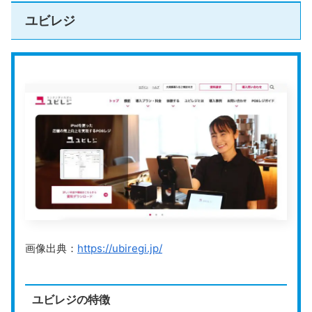
＼POS機能が必要ならAirレジがおすすめ／
ユビレジ
Airレジ公式HPはこちら
対応決済手段
STORES 決済
レジ機能
スクロールできます
＼決済機能だけでOKならAirペイがおすすめ／
売上分析
Airペイ公式HPはこちら
主な機能
在庫管理
軽減税率対応
運営会社
STORES株式会社
公式HP
https://stores.jp/regi
画像出典：
https://ubiregi.jp/
STORESレジ
は、
ネットショップ作成サービス「STOR
ES」と連携して使える
ように設計されたPOSレジアプ
リです。1つのアプリで実店舗のレジ業務とネットショ
ユビレジの特徴
ップの売上や在庫管理を同時に行えるため、業務の効率