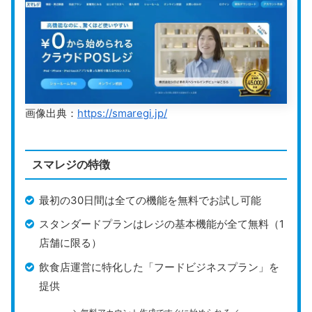
運営会社
Square株式会社
公式HP
https://squareup.com/jp/ja/
Square
は、シンプルで直感的なデザインが特徴で、誰
画像出典：
https://smaregi.jp/
でも簡単に操作できるPOSレジシステムです。小売店向
けの「リテールPOS」や飲食店向けの「レストランPO
S」など、業種に応じたオプションが豊富で、幅広いビ
スマレジの特徴
ジネスニーズに対応しています。
最初の30日間は全ての機能を無料でお試し可能
初期費用・月額料金ともに無料
で使えるため、コストを
抑えたい方にぴったり。
入金サイクルが翌日
（三井住友
スタンダードプランはレジの基本機能が全て無料（1
銀行とみずほ銀行）という点も、資金効率を重視したい
店舗に限る）
事業者から支持されているポイントと言えるでしょう。
飲食店運営に特化した「フードビジネスプラン」を
提供
用意されている端末は以下の4種類。用途