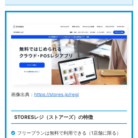
キャッシュレス対応
運営会社
株式会社リクルート
公式HP
https://airregi.jp/
Airレジ（エアレジ）
は、初期費用も月額費用も無料で
利用できるPOSレジアプリです。基本的なレジ機能に加
えて、売上管理や顧客管理、分析機能など、飲食店向け
の機能も充実しており、店舗の経営をしっかりサポート
します。
画像出典：
https://stores.jp/regi
また、「Airペイ」と連携することで、クレジットカー
ドやQRコード決済など、様々なキャッシュレス決済に
STORESレジ（ストアーズ）の特徴
対応可能です。Airペイを使って幅広い決済方法を導入
したい店舗に適しています。
フリープランは無料で利用できる（1店舗に限る）