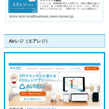
デメリットを解説
クレジットカード（VISA・Mastercard
スマレジは、初期費用0円から利用でき、豊富な機能を備えて
いるため、多くの店舗で導入されています。しかし、導入を
考えている方の中には、「実際に使っている人の感想はどう
対応決済手段
電子マネー（Suica、iDなど）
なの？」「デメリットもあるのかな？」と、評判や口コミが
気になる方も多いでしょう。 特に初めてのPOSレジ選びは、
store-and-smallbusiness.news.mynavi.jp
お店の運営やコストに大きな影響を与えるため、慎重に検討
QRコード決済（PayPay・楽天ペイなど
することが重要です。 この記事では、スマレジを実際に利用
しているユーザーの良い口コミ・悪い口コミをそれぞれ紹介
し、スマレジがどのような方に向いているのか、どのような
点に注意すべきかを詳しく解説していきます。
スクロールできます
レジ機能
Airレジ（エアレジ）
売上分析
在庫管理
スタッフ管理
主な機能
顧客管理（有料プラン）
免税対応（有料プラン）
軽減税率対応
キャッシュレス対応
運営会社
株式会社 スマレジ