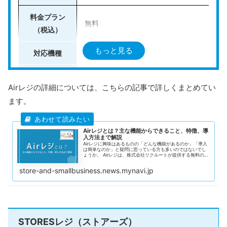
を導入する方にもおすすめです。
料金プラン
無料
（税込）
資料ダウンロード、オンライン相談、ショールームでの
もっと見る
体験
といった検討段階でのサポートも充実しています。
対応機種
iOS（iPad・iPhone・iPod touch）
＼ショールーム見学も可能／
クレジットカード（VISA・Mastercard
Airレジの詳細については、こちらの記事で詳しくまとめてい
無料相談はこちら
対応決済手段
電子マネー（Suica、iDなど）
ます。
QRコード決済（PayPay・楽天ペイなど
＼まずは無料で資料を確認／
Airレジとは？主な機能からできること、特徴、導
入方法まで解説
レジ機能
資料請求はこちら
Airレジに興味はあるものの「どんな機能があるのか」「導入
は簡単なのか」と疑問に思っている方も多いのではないでし
ょうか。 Airレジは、株式会社リクルートが提供する無料のP
スクロールできます
売上分析
OSレジアプリで、iPadやiPhoneにインストールするだけで
簡単に利用できます。初期費用や月額料金は不要で、売上管
store-and-smallbusiness.news.mynavi.jp
理や顧客管理、会計処理などの機能を備えており、幅広い業
在庫管理
種で導入されています。 レジ業務を効率化しながら、コスト
を抑えたPOSレジを導入したい方にとって、Airレジは有力な
選択肢となるでしょう。 この記事では、Airレジの基本情報や
主な機能
スタッフ管理
主な機能、具体的な導入手順について解説します。Airレジの
導入を検討している方は、ぜひ参考にしてください。
顧客管理
STORESレジ（ストアーズ）
軽減税率対応