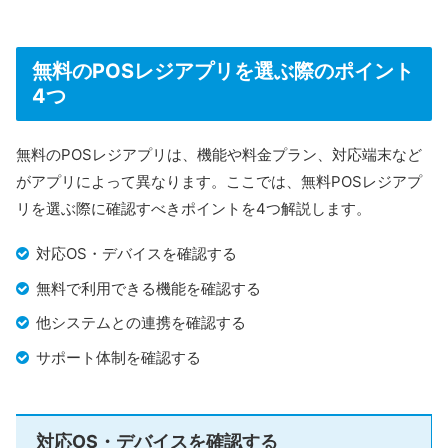
対応機種
iOS（iPad）
無料のPOSレジアプリを選ぶ際のポイント
Square
4つ
対応決済手段
STORES 決済
楽天ペイ など
無料のPOSレジアプリは、機能や料金プラン、対応端末など
がアプリによって異なります。ここでは、無料POSレジアプ
レジ機能
スクロールできます
リを選ぶ際に確認すべきポイントを4つ解説します。
顧客管理機能
対応OS・デバイスを確認する
免税対応
無料で利用できる機能を確認する
主な機能
軽減税率対応
他システムとの連携を確認する
スタッフ管理
売上分析（無料期間は72時間）
サポート体制を確認する
在庫管理（無料期間は制限あり）
運営会社
株式会社ユビレジ
対応OS・デバイスを確認する