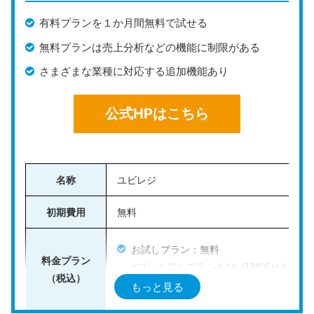
化が図れます。
有料プランを１か月間無料で試せる
無料プランは売上分析などの機能に制限がある
また、1店舗のみの利用に限られますが、月額0円で基本
的なPOSレジ機能を利用できるフリープランがあり、コ
さまざまな業種に対応する追加機能あり
ストをかけずに導入が可能です。
公式HPはこちら
さらに、「STORES 決済」と連携させることで、キャ
ッシュレス決済にも対応可能になっています。
公式HPはこちら
名称
ユビレジ
初期費用
無料
お試しプラン：無料
料金プラン
※プレミアムプランを1か月間試せるプラ
（税込）
もっと見る
プレミアムプラン：7,590円