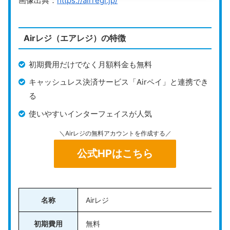
画像出典：
https://airregi.jp/
公式HP
https://smaregi.jp/
スマレジ
は幅広い業種に対応し、シンプルで使いやすい
Airレジ（エアレジ）の特徴
操作が特徴のPOSレジです。スタンダードプランは月額
初期費用だけでなく月額料金も無料
無料で、1店舗のみの利用に制限されますが、
基本的な
レジ機能を無料で活用
できます。
キャッシュレス決済サービス「Airペイ」と連携でき
る
主な機能として、商品登録、在庫管理、売上管理などが
使いやすいインターフェイスが人気
あり、バーコードリーダーやレシートプリンターがなく
ても、iOS端末のカメラを使ってバーコードを読み取っ
＼Airレジの無料アカウントを作成する／
たり、タッチ操作で商品を販売することも可能です。
公式HPはこちら
また、会計ソフトやECサイトとの連携も可
能で、
必要な機能を柔軟に追加できるプラ
ンやオプションが充実。
店舗の成長に合わ
名称
Airレジ
せてシステムを拡張できるため、新しくお
初期費用
無料
店をスタートされる方や、初めてPOSレジ