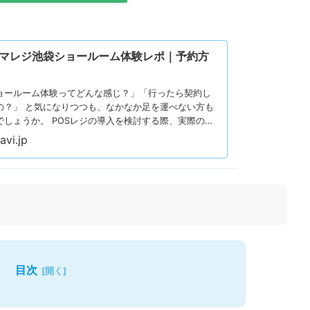
マレジ池袋ショールーム体験レポ｜予約方
ョールーム体験ってどんな感じ？」「行ったら契約し
の？」 と気になりつつも、なかなか足を運べない方も
でしょうか。 POSレジの導入を検討する際、実際の操
せる機会があると安心ですよね。そこで今回は、2025
vi.jp
オープンしたスマレジ池袋ショールームに行ってきまし
ームでは、スマレジ本体はもちろん、バーコードスキャ
機などの周辺機器も揃った環境で操作を体験できま
説明を受けながら、機能や使い勝手をじっくり確認で
の記事では、スマレジ池袋ショールームの雰囲気や体験
試して分かった魅力を写真付きで紹介します。POSレ
いる方やスマレジの導入を検討している方は、ぜひ参
い。
目次