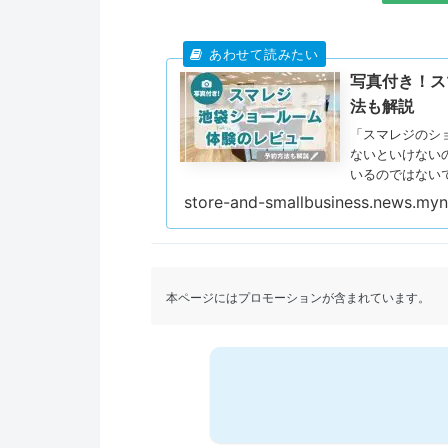
写真付き！ス
法も解説
「スマレジのシ
ないといけない
いるのではない
作感や機能を試
store-and-smallbusiness.news.myna
年2月に新しく
た。 ショール
ナーや自動釣銭
す。スタッフの
きました。 こ
本ページにはプロモーションが含まれています。
の流れ、実際に
ジ選びに迷って
考にしてくださ