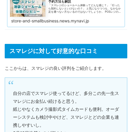
予約方法も解説
「スマレジのショールーム体験ってどんな感じ？」「行った
ら契約しないといけないの？」 と気になりつつも、なかなか
足を運べない方もいるのではないでしょうか。 POSレジの導
入を検討する際、実際の操作感や機能を試せる機会があると
安心ですよね。そこで今回は、2025年2月に新しくオープン
store-and-smallbusiness.news.mynavi.jp
したスマレジ池袋ショールームに行ってきました。 ショール
ームでは、スマレジ本体はもちろん、バーコードスキャナー
や自動釣銭機などの周辺機器も揃った環境で操作を体験でき
ます。スタッフの説明を受けながら、機能や使い勝手をじっ
くり確認できました。 この記事では、スマレジ池袋ショール
ームの雰囲気や体験の流れ、実際に試して分かった魅力を写
真付きで紹介します。POSレジ選びに迷っている方やスマレ
ジの導入を検討している方は、ぜひ参考にしてください。
スマレジに対して好意的な口コミ
ここからは、スマレジの良い評判をご紹介します。
自分の店でスマレジ使ってるけど、多分この先一生ス
マレジにお金払い続けると思う。
紙じやなくカメラ撮影式タイムカードも便利。オーダ
ーシステムも検討中やけど、スマレジとどの企業も連
携しやすいし。