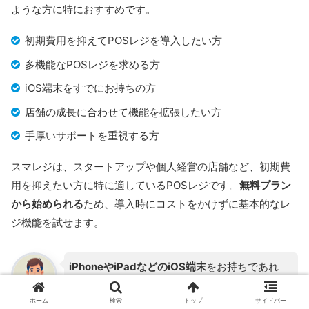
ような方に特におすすめです。
初期費用を抑えてPOSレジを導入したい方
多機能なPOSレジを求める方
iOS端末をすでにお持ちの方
店舗の成長に合わせて機能を拡張したい方
手厚いサポートを重視する方
スマレジは、スタートアップや個人経営の店舗など、初期費
用を抑えたい方に特に適しているPOSレジです。
無料プラン
から始められる
ため、導入時にコストをかけずに基本的なレ
ジ機能を試せます。
iPhoneやiPadなどのiOS端末
をお持ちであれ
ば、すぐに利用をスタートでき、初期準備もス
ホーム
検索
トップ
サイドバー
ムーズです。