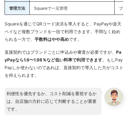
管理方法
Squareで一元管理
ブラ
Squareを通じてQRコード決済を導入すると、PayPayや楽天
ペイなど複数ブランドを一括で利用できます。手間なく始め
られる一方で、
手数料はやや高め
です。
直接契約ではブランドごとに申込みや審査が必要ですが、
Pa
yPayなら1.6〜1.98％など低い料率で利用できます
。もしPay
Payしか使わないのであれば、直接契約で導入した方がコスト
を抑えられます。
利便性を優先するか、コスト削減を重視するか
は、自店舗の方針に応じて判断することが重要
です。