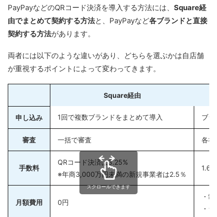
PayPayなどのQRコード決済を導入する方法には、
Square経
由でまとめて契約する方法
と、PayPayなど
各ブランドと直接
契約する方法
があります。
両者には以下のような違いがあり、どちらを選ぶかは自店舗
が重視するポイントによって変わってきます。
Square経由
1回で複数ブランドをまとめて導入
ブラ
申し込み
審査
一括で審査
各社
QRコード決済は3.25%
手数料
1.6
※年商3,000万円未満の新規事業者は2.5％
スクロールできます
・制
月額費用
0円
・ラ