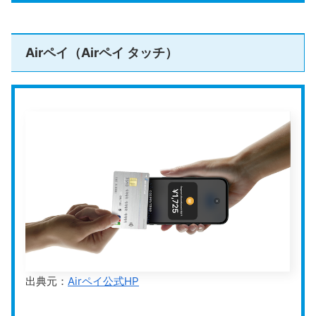
スクロールできます
入金サイクル
三井住友銀行・みずほ銀行の場合：翌営
運営会社
Square株式会社
Airペイ（Airペイ タッチ）
公式HP
https://squareup.com/jp/ja
Square（スクエア）
のスマホでタッチ決済は、
Square
が提供するキャッシュレス決済サービスの1つ
で、iPho
neだけでクレジットカードのタッチ決済を受け付ける
ことができます。
アカウント登録から最短15分で利用を開始でき、決済手
数料は2.5％からと明確。POSレジやネットショップ機
能も無料で利用できるため、小規模から中規模の店舗ま
で幅広く活用できます。
出典元：
Airペイ公式HP
Squareは、iPhone1台がPOSレジ兼決済端末として機