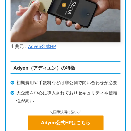
らず、コストを抑えて運用できます。
シンプルで始めやすいため、決済サービス
の中でも選びやすい1つといえるでしょ
う。
出典元：
Adyen公式HP
＼決済手数料が低水準／
stera tap公式HPはこちら
Adyen（アディエン）の特徴
初期費用や手数料などは非公開で問い合わせが必要
大企業を中心に導入されておりセキュリティや信頼
性が高い
＼国際決済に強い／
Adyen公式HPはこちら