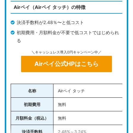
能し、レシートはメール送信やSMS送信のほか、プリ
Airペイ（Airペイ タッチ）の特徴
ンターを使った紙の発行にも対応。現場の運用スタイル
に合わせて柔軟に使えます。
決済手数料が2.48％〜と低コスト
初期費用・月額料金が不要で低コストではじめられ
iPhoneのタッチ決済では、クレジットカー
る
ドまたはApple Payなどに登録されたカー
ドのみが対象となります。また、PayPay
＼キャッシュレス導入0円キャンペーン中／
や楽天ペイなどのQRコード決済も利用可能
Airペイ公式HPはこちら
ですが、その際は専用端末やQRコードの表
示が必要です。
＼無料アカウント作成ですぐに始められる／
名称
Airペイ タッチ
Square公式HPはこちら
初期費用
無料
月額料金（税込）
無料
Square（スクエア）の詳細については、こ
決済手数料
2.48%～3.24%
ちらの記事で詳しくまとめています。併せ