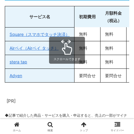
月額料金
サービス名
初期費用
（税込）
無料
無料
2
Square（スマホでタッチ決済）
Airペイ（Airペイ タッチ）
無料
無料
2
スクロールできます
stera tap
無料
無料
1
Adyen
要問合せ
要問合せ
[PR]
◆記事で紹介した商品・サービスを購入・申込すると、売上の一部がマイナ
ビニュース・マイナビウーマンに還元されることがあります。◆特定商品・
サービスの広告を行う場合には、商品・サービス情報に「PR」表記を記載し
ホーム
検索
トップ
サイドバー