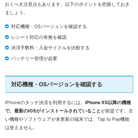
おくべき注意点もあります。以下のポイントを把握しておき
済サービスで、
Apple公認のタッチ決済対応事業者の1
ましょう。
つ
です。すでに日本国内でもTap to Pay on iPhoneの提
供が本格的にスタートしており、大企業を中心に導入が
対応機種・OSバージョンを確認する
進んでいます。
レシート対応の有無を確認
多通貨・多言語に対応しており、越境ECや海外顧客を
決済手数料・入金サイクルを比較する
対象としたビジネスとの相性が良いのが特長です。その
バッテリー管理が必要
一方で、初期費用や決済手数料などの詳細はWeb上に明
示されておらず、導入には個別の問い合わせが必要にな
ります。
対応機種・OSバージョンを確認する
中小事業者にとっては導入ハードルがやや
高めではあるものの、セキュリティや国際
iPhoneのタッチ決済を利用するには、
iPhone XS以降の機種
対応力を重視する企業には有力な選択肢と
で、最新のiOSがインストールされていること
が前提です。古
いえるでしょう。
い機種やソフトウェアが未更新の端末では、Tap to Pay機能
は使えません。
＼国際決済に強い／