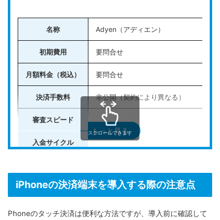
名称
Adyen（アディエン）
初期費用
要問合せ
月額料金（税込）
要問合せ
決済手数料
非公開（契約により異なる）
審査スピード
数日〜数週間
もっと見る
スクロールできます
入金サイクル
カスタム設定可能
運営会社
Adyen Japan株式会社
iPhoneの決済端末を導入する際の注意点
公式HP
https://www.adyen.com/ja_JP/devices
Phoneのタッチ決済は便利な方法ですが、導入前に確認して
Adyen（アディエン）
は、オランダ発のグローバル決