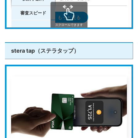
て参考にしてください。
審査スピード
最短15分
もっと見る
スクロールできます
三井住友銀行・三菱UFJ銀行・みずほ銀
Square（スクエア）POSレジとは？アプ
入金サイクル
リの特徴から使い方まで解説
月6回入金（その他の銀行は月3回）
Square（スクエア）POSレジは便利そうだけど「本
当に初期費用がかからないの？」「どうやって導入
すればいいの？」といった疑問を持つ方も多いでし
ょう。 Square POSレジは、無料で利用できるにも
運営会社
株式会社リクルート
stera tap（ステラタップ）
かかわらず、有料アプリ並みの機能を使える優れた
store-and-smallbusiness.news.mynavi.jp
ツールです。アカウント登録からレジ設定までその
日のうちに完了するため、すぐに運用を開始できま
す。 シンプルで直感的な操作画面が特徴で、初めて
公式HP
https://airregi.jp/payment/
POSレジを使う方でも簡単に扱える設計になってい
るため、スムーズに導入が可能です。 この記事で
は、Square POSレジの基本情報や特徴、初めて導
入する際の具体的な手順について解説します。 ぜ
ひ、Square POSレジを導入して、店舗運営を効率
Airペイ タッチ
は、リクルートが提供するキャッシュレ
的に進めてください。
ス決済サービス
「Airペイ」の一部として展開されてい
る、iPhone対応のタッチ決済アプリ
です。初期費用や
月額料金は不要で、決済手数料も2.48％からと低コス
トではじめられます。
申し込みから最短15分で審査が完了し、その日のうちに
利用を開始できるのも魅力です。iPhoneにアプリを入