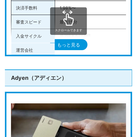
決済手数料
1.98%〜
Airペイとは？特徴からメリット・デメリ
ット・導入方法まで解説
Airペイは、クレジットカードや電子マネー、QRコー
審査スピード
最短15分
ド決済など、様々な決済方法に対応したキャッシュ
レス決済サービスです。初期費用や月額固定費が一
切かからず、iPhoneやiPadに専用カードリーダーを
スクロールできます
接続するだけで簡単に利用を始められます。 小規模
store-and-smallbusiness.news.mynavi.jp
店舗や個人事業主にとって、コストを抑えつつ顧客
入金サイクル
月2回または6回
満足度を向上させることは重要な課題です。Airペイ
は、業界最安水準の手数料や早い入金サイクルを実
もっと見る
現し、キャッシュフローの改善をサポートします。
この記事では、Airペイのメリットやデメリット、具
運営会社
SMBC GMO PAYMENT（株）
体的な導入手順について詳しく解説します。Airペイ
がどのように店舗運営に役立つのか、ぜひ参考にし
てください。
公式HP
https://www.smbc-gp.co.jp/stera/tap/
Adyen（アディエン）
stera tap（ステラタップ）
は、
三井住友カードが提供
するiPhone対応のタッチ決済アプリ
です。専用端末は
不要で、アプリをインストールするだけでクレジットカ
ードの非接触決済に対応できます。
決済手数料は1.98％からと低水準で、申し込みから最短
15分で利用を始められるスピード感も魅力です。入金先
に三井住友銀行の口座を指定すれば、振込手数料もかか