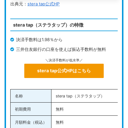
出典元：
stera tap公式HP
れるだけで、主要なクレジットカードやQRコード決済
に対応可能。Airレジと連携すればPOS機能も使え、会
計業務の効率化にもつながります。
stera tap（ステラタップ）の特徴
導入サポートも充実しており、小規模店舗
決済手数料は1.98％から
や個人事業主にとって、コストと使いやす
三井住友銀行の口座を使えば振込手数料が無料
さのバランスが取れたサービスです。
＼決済手数料が低水準／
＼キャッシュレス導入0円キャンペーン中／
stera tap公式HPはこちら
Airペイ公式HPはこちら
名称
stera tap（ステラタップ）
Airペイの詳細については、こちらの記事で
初期費用
無料
詳しくまとめています。併せて参考にして
ください。
月額料金（税込）
無料