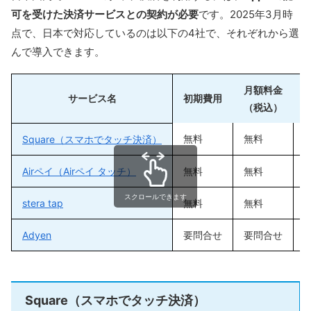
可を受けた決済サービスとの契約が必要
です。2025年3月時
点で、日本で対応しているのは以下の4社で、それぞれから選
んで導入できます。
月額料金
サービス名
初期費用
（税込）
無料
無料
2
Square（スマホでタッチ決済）
Airペイ（Airペイ タッチ）
無料
無料
2
スクロールできます
stera tap
無料
無料
1
Adyen
要問合せ
要問合せ
Square（スマホでタッチ決済）