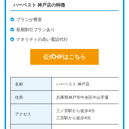
※料金は24ヶ月契約のもの
ハーベスト 神戸店の特徴
法人登記の可否
可能
プランが豊富
長期割引プランあり
その他のサービス
会議室あり、郵便転送、電話転送、電話
クオリティの高い電話代行
公式HP
https://www.regus.com/
公式HPはこちら
Regus
は、レンタルオフィスやバーチャルオフィスなど
のオフィス事業を展開している会社です。
国内外に4,000以上、国内では180以上と豊富に拠点が
名称
ハーベスト 神戸店
あるので、自分のビジネスとの相性の良い場所を自由に
選べます。都内だけでなく地方都市や海外でのビジネス
住所
兵庫県神戸市中央区中山手通
を検討している人も、しっかりサポートしてもらえるの
三ノ宮駅から徒歩4分
で安心です。
アクセス
三宮駅から徒歩4分
また、バーチャルオフィスを申し込むと、世界中にある