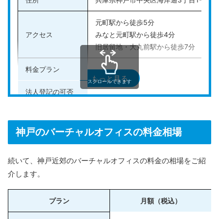
元町駅から徒歩5分
アクセス
みなと元町駅から徒歩4分
旧居留地・大丸前駅から徒歩7分
料金プラン
契約手数料6,600円、保証金33,000円
もっと見る
スクロールできます
法人登記の可否
可能
その他のサービス
会議室あり、常駐スタッフ有、郵便転送
神戸のバーチャルオフィスの料金相場
公式HP
https://www.erinserve.com/
続いて、神戸近郊のバーチャルオフィスの料金の相場をご紹
エリンサーブ
は、兵庫に展開しているレンタルオフィ
介します。
ス、コワーキングスペース、バーチャルオフィスです。
起業支援型オフィスのため、これからビジネスを始める
プラン
月額（税込）
人やスタートアップ企業をサポートするサービスが充実