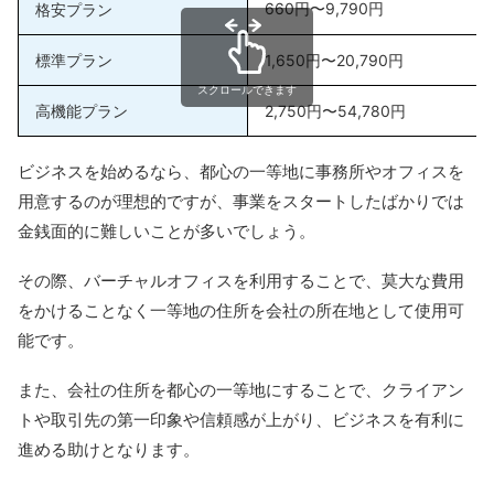
660円〜9,790円
格安プラン
しています。HPや名刺制作、弁護士や心理士などの専
門家の紹介、起業相談など、起業に必要な準備を幅広く
標準プラン
1,650円〜20,790円
支援してもらえるのが魅力です。
スクロールできます
高機能プラン
2,750円〜54,780円
エリンサーブでは、ビジネスに関する講習会を随時開催
しています。講習会では、さまざまな専門の講師から起
ビジネスを始めるなら、都心の一等地に事務所やオフィスを
業や経営に必要な知識やスキルを学べるため、ビジネス
用意するのが理想的ですが、事業をスタートしたばかりでは
に役立つ情報を効果的に吸収できるでしょう。
金銭面的に難しいことが多いでしょう。
スタッフが常駐しているため、突然の来客があった場合
その際、バーチャルオフィスを利用することで、莫大な費用
でもスムーズに対応可能です。また、エリンサーブの会
をかけることなく一等地の住所を会社の所在地として使用可
議室で取引先と打ち合わせする際には、来客対応から案
能です。
内までしっかりサポートしてもらえます。
また、会社の住所を都心の一等地にすることで、クライアン
公式HPはこちら
トや取引先の第一印象や信頼感が上がり、ビジネスを有利に
進める助けとなります。