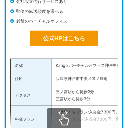
会社設立代行サービスあり
取れます。
郵便の転送頻度を選べる
全国にある会議室をいつでも予約できるので、取引先や
老舗のバーチャルオフィス
出張先に合わせて柔軟に利用可能です。どの会議室も、
最寄駅から徒歩圏内にありアクセス良好。設備や備品を
公式HPはこちら
取り揃えているので、会議や打ち合わせを快適に進めら
れます。
公式HPはこちら
名称
Karigo バーチャルオフィス神戸中央
住所
兵庫県神戸市中央区琴ノ緒町
三ノ宮駅から徒歩2分
アクセス
三宮駅から徒歩3分
・ホワイトプラン:入会金7,300円、個人
料金プラン
・ブループラン:入会金7,300円、月額料金
・オレンジプラン:入会金7,300円、月額料