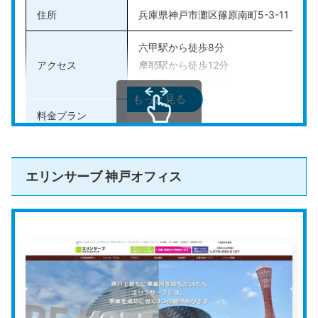
住所
兵庫県神戸市灘区篠原南町5-3-11
六甲駅から徒歩8分
アクセス
摩耶駅から徒歩12分
大石駅から徒歩12分
もっと見る
料金プラン
入会金11,000円、月額料金5,500円
スクロールできます
法人登記の可否
可能
エリンサーブ 神戸オフィス
その他のサービス
会議室あり、常駐スタッフの有無、郵便
公式HP
https://rokkolink.com/
ROKKO LINK
は、高い天井がある剣道場をリノベーショ
ンしたコワーキングスペース、レンタルオフィス、バー
チャルオフィスです。