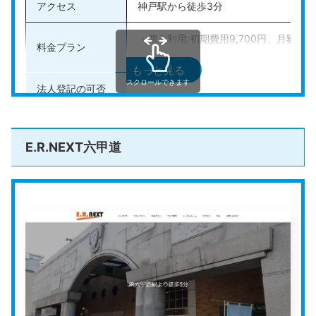
アクセス
神戸駅から徒歩3分
・個人利用:初期費用9,700円、月額料金2
料金プラン
・法人利用:初期費用9,700円、月額料金3
もっと見る
スクロールできます
法人登記の可否
可能
その他のサービス
会議室あり、郵便転送、共有FAX、固
E.R.NEXT六甲道
公式HP
https://csnet.co.jp/office/
ルミエ
は、大阪と兵庫に展開しているバーチャルオフィ
スです。
初月は無料でバーチャルオフィスを利用できるのがルミ
エの魅力です。また、1ヶ月単位の契約が可能なので、
初めてバーチャルオフィスを利用する人でも気軽に試せ
ます。