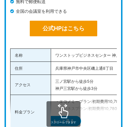
無料で郵便転送
績が豊富でスムーズに法人口座の手続きができるのが魅
全国の会議室を利用できる
力です。GMOオフィスサポート経由で簡単に申込がで
きるシステムが整っているので、効率よくビジネスの準
公式HPはこちら
備が進められます。
公式HPはこちら
名称
ワンストップビジネスセンター 神戸店
住所
兵庫県神戸市中央区磯上通8丁目
三ノ宮駅から徒歩5分
アクセス
神戸三宮駅から徒歩3分
・エコノミープラン:初期費用10,780円
・ビジネスプラン:初期費用10,780円、月
料金プラン
・プレミアムプラン:初期費用10,780円、
もっと見る
・エグゼクティブプラン:初期費用10,78
スクロールできます