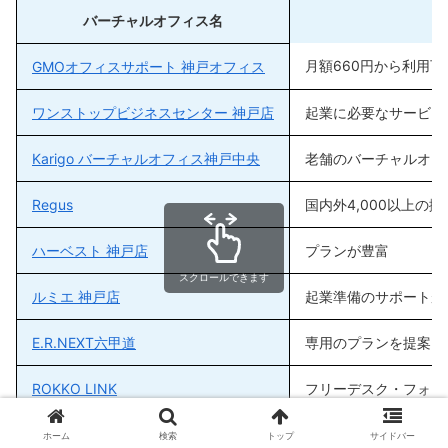
バーチャルオフィス名
月額660円から利用可
GMOオフィスサポート 神戸オフィス
ワンストップビジネスセンター 神戸店
起業に必要なサービス
Karigo バーチャルオフィス神戸中央
老舗のバーチャルオフ
Regus
国内外4,000以上の
ハーベスト 神戸店
プランが豊富
スクロールできます
ルミエ 神戸店
起業準備のサポートが
E.R.NEXT六甲道
専用のプランを提案し
ROKKO LINK
フリーデスク・フォン
エリンサーブ 神戸オフィス
起業支援型オフィス
ホーム
検索
トップ
サイドバー