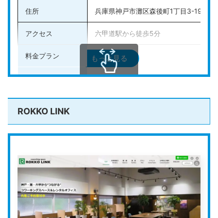
住所
兵庫県神戸市灘区森後町1丁目3-19 リ
アクセス
六甲道駅から徒歩5分
料金プラン
入会金11,000円、月額料金5,500円
もっと見る
法人登記の可否
可能
スクロールできます
その他のサービス
常駐スタッフ有、郵便物受け取り、ロッ
ROKKO LINK
公式HP
https://er-next.com/
E.R.NEXT六甲道
は、オシャレな外観のビルにあるシェ
アオフィス、コワーキングスペース、バーチャルオフィ
スです。
レンタルスペースの運営もしているため、E.R.NEXT六
甲道の会員の人は割引価格で利用できます。完全個室の