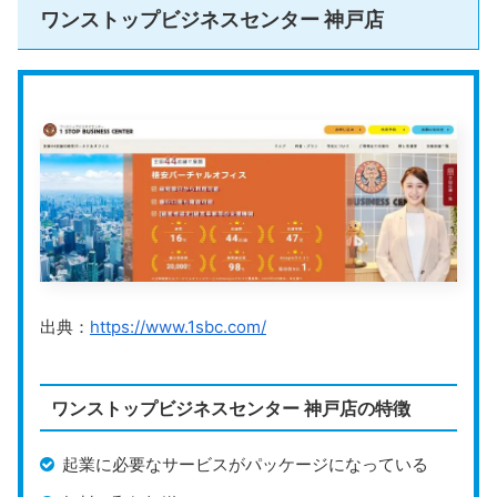
法人登記の可否
可能
ワンストップビジネスセンター 神戸店
その他のサービス
郵便転送、郵便物通知、ビジネス支援サ
公式HP
https://www.gmo-office.com/
GMOオフィスサポート
は、東証プライム上場企業のグ
ループ会社が運営するバーチャルオフィスです。全国に
オフィスを展開しており、主要都市の一等地の住所を会
社の住所として利用できます。
GMOオフィスサポートでは、月額660円（税込）から
出典：
https://www.1sbc.com/
とリーズナブルにバーチャルオフィスを利用できます。
月額料金に郵便物の転送費用が含まれている分かりやす
ワンストップビジネスセンター 神戸店の特徴
いプランのため、コストを把握しやすいです。起業した
ばかりの人でも安心して利用できるでしょう。
起業に必要なサービスがパッケージになっている
GMOあおぞらネット銀行と連携しているため、開設実