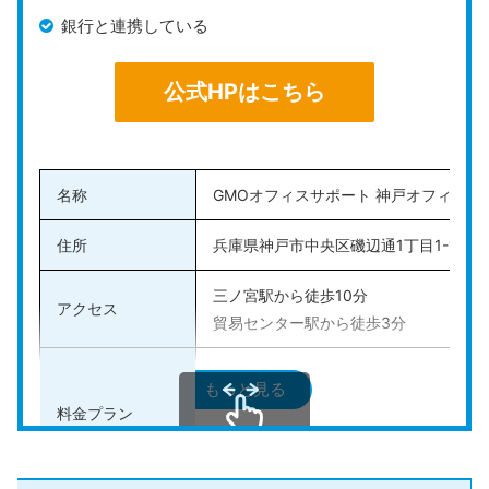
銀行と連携している
公式HPはこちら
名称
GMOオフィスサポート 神戸オフィス
住所
兵庫県神戸市中央区磯辺通1丁目1-18 
三ノ宮駅から徒歩10分
アクセス
貿易センター駅から徒歩3分
・転送なしプラン:月額料金660円
もっと見る
・月1転送プラン:月額料金1,650円
料金プラン
・隔週転送プラン:月額料金2,200円
・週1転送プラン:月額料金2,750円
スクロールできます