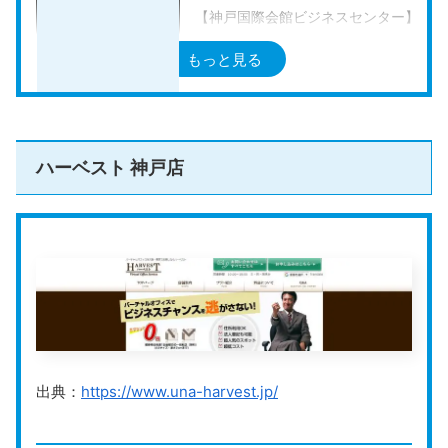
【神戸国際会館ビジネスセンター】
三宮・花時計前駅直結
もっと見る
三宮駅から徒歩2分
【オープンオフィス神戸三宮南】
アクセス
三ノ宮駅から徒歩11分
神戸三宮駅から徒歩11分
ハーベスト 神戸店
三宮駅から徒歩11分
貿易センター駅から徒歩2分
【神戸国際会館ビジネスセンター】
・メールボックスプラス:月額料金15,95
スクロールできます
・テレフォンアンサリング:月額料金10,
・バーチャルオフィス:月額料金26,950
・バーチャルオフィスプラス:月額料金41
料金プラン
【オープンオフィス神戸三宮南】
・メールボックスプラス:月額料金9,79
出典：
https://www.una-harvest.jp/
・バーチャルオフィス:月額料金20,790
・バーチャルオフィスプラス:月額料金25