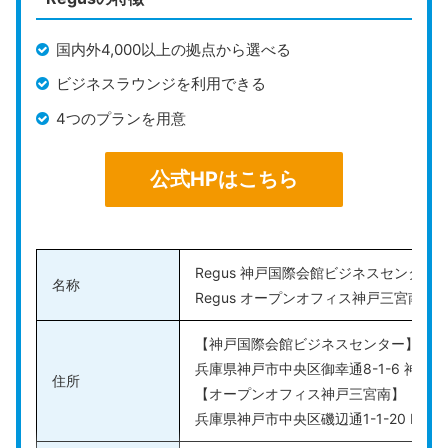
るので、自分の都合に合わせた郵便管理が可能です。
国内外4,000以上の拠点から選べる
また、荷物受取手数料と荷物転送手数料は発生しないた
ビジネスラウンジを利用できる
め、費用を気にせず荷物の受け取りや転送を利用できま
4つのプランを用意
す。荷物が到着次第、メールにて連絡してもらえるの
で、大切な荷物も直ぐに把握できて安心です。
公式HPはこちら
公式HPはこちら
Regus 神戸国際会館ビジネスセンター
名称
Regus オープンオフィス神戸三宮南
【神戸国際会館ビジネスセンター】
兵庫県神戸市中央区御幸通8-1-6 神戸国
住所
【オープンオフィス神戸三宮南】
兵庫県神戸市中央区磯辺通1-1-20 KOWA