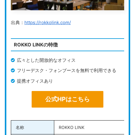
ため、プライベート空間で会議やセミナーを開催するこ
とが可能です。また、プロジェクターやホワイトボード
などの備品が充実しており、無料でレンタルできるの
出典：
https://rokkolink.com/
で、イベントの準備をスムーズに進められます。
ビジネスが軌道にのり、作業スペースが必要になった場
ROKKO LINKの特徴
合は、プランの変更が可能です。プラン変更は1ヶ月単
位で可能なため、事業の成長や状況に合わせて柔軟に対
広々とした開放的なオフィス
応できます。
フリーデスク・フォンブースを無料で利用できる
プラン内容はカスタマイズできるため、自分専用のプラ
提携オフィスあり
ンを提案してもらえます。ビジネススタイルに合わせて
効率的に必要なサービスを利用できるのが魅力です。
公式HPはこちら
公式HPはこちら
名称
ROKKO LINK