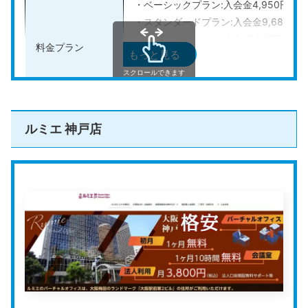
・ベーシックプラン:入会金4,950円、預
Regusのビジネスラウンジを利用できます。海外出張先
・スタンダードプラン:入会金9,680円、
でも、快適な環境で取引先との打ち合わせや仕事ができ
・ビジネスプラン:入会金17,325円、預か
るので便利です。
料金プラン
もっと見る
・ビジネストッププラン:入会金23,100円
・パーソナルプラン:入会金4,620円、預
スクロールできます
4つのプランが用意されているため、自分の希望に合わ
・ベーシック個人プラン:入会金4,620円
せて選択可能。電話番号貸出のみのシンプルなプラン
や、バーチャルオフィスだけでなく個室オフィスを月5
法人登記の可否
可能
ルミエ 神戸店
回利用できるプランなど、幅広い要望に対応できるプラ
ンが揃っています。
その他のサービス
会議室あり、郵便物受取、メール通知、
公式HP
https://www.una-harvest.jp/
公式HPはこちら
ハーベスト
は、西日本を中心に展開しているバーチャル
オフィスです。
長期割引プランが用意されており、月額料金が最大15％
割引になります。また、新規申込時に長期割引プランで