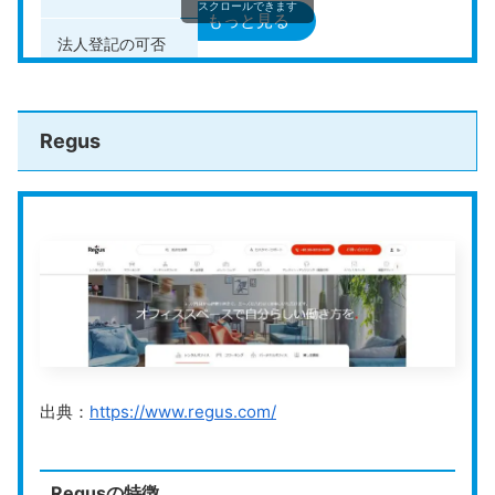
スクロールできます
もっと見る
法人登記の可否
可能
その他のサービス
荷物受取・転送、電話転送、電話代行、
Regus
公式HP
https://karigo.net/
Karigo
は、全国に60店舗以上を展開している老舗のバ
ーチャルオフィスです。
Karigoでは、会社設立代行サービスを行っており、提携
の司法書士や行政書士を無料で紹介してもらえます。煩
雑な手続きをプロの任せられるので、スムーズに会社を
設立可能です。
出典：
https://www.regus.com/
郵便の転送頻度は、自分で自由に設定できます。即時転
送で直ぐに郵便物を受け取ることもできますし、自動転
送せずに好きなタイミングでまとめて受け取ることもで
Regusの特徴