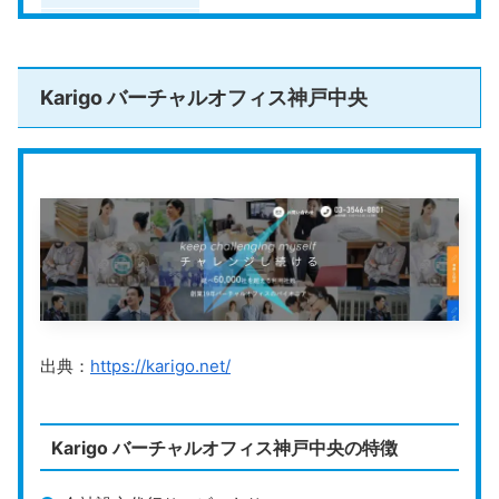
法人登記の可否
可能
その他のサービス
会議室あり、常駐スタッフ有、郵便転送
Karigo バーチャルオフィス神戸中央
公式HP
https://www.1sbc.com/
ワンストップビジネスセンター
は、全国に40店舗以上
展開しているバーチャルオフィスです。
ワンストップビジネスセンターのプランは、起業に必要
なサービスがパッケージになっているため、これからビ
ジネスを始める人にとって便利です。どのプランを選ん
出典：
https://karigo.net/
でも、法人登記が可能で、郵便転送も含まれているの
で、効率的にビジネスの準備を整えられるでしょう。
Karigo バーチャルオフィス神戸中央の特徴
また、郵便物は、週に1回無料で転送してもらえるた
め、追加手数料が発生することなく定期的に郵便を受け