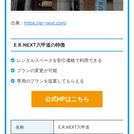
ルミエでは「創業前35項目無料サポート」を入会前に
提供しており、起業準備に必要なサポートを受けられる
出典：
https://er-next.com/
のが特徴です。会社設立の手続きや銀行口座開設、各種
届出に関するアドバイスなど、これからビジネスを始め
る人にとって心強いサポートが充実しています。
E.R.NEXT六甲道の特徴
大阪梅田店には、1ヶ月10時間まで無料で利用できる会
レンタルスペースを割引価格で利用できる
議室が完備されています。神戸店で契約している人でも
利用可能で、会議室を使用している間は、部屋の入口に
プランの変更が可能
社名や屋号のプレートを表示。必要な時にだけ取引先と
専用のプランを提案してもらえる
の打ち合わせや面談などに利用できるため便利です。
公式HPはこちら
公式HPはこちら
名称
E.R.NEXT六甲道