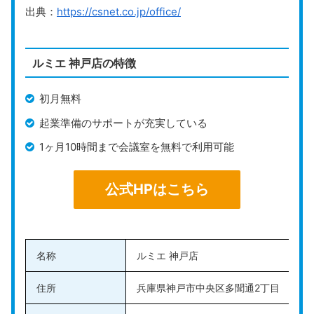
契約した場合、入会金・預かり保証金が無料になるた
出典：
https://csnet.co.jp/office/
め、バーチャルオフィスを長期で利用する予定の人にお
すすめです。
ルミエ 神戸店の特徴
プランが豊富で、すべてのプランに郵便転送が含まれて
いるのがハーベストの魅力です。電話代行付きプランや
初月無料
個人向けのプランなどニーズに応じて選べるため、法人
起業準備のサポートが充実している
だけでなく個人でも利用しやすいサービスを提供してい
1ヶ月10時間まで会議室を無料で利用可能
ます。
電話代行では、経験豊富な女性のオペレーターが、まる
公式HPはこちら
で社員のように丁寧でスムーズな対応を行います。取引
先との電話対応で好印象を与えられるため、会社の信頼
感を高めることに繋げられるでしょう。
名称
ルミエ 神戸店
公式HPはこちら
住所
兵庫県神戸市中央区多聞通2丁目