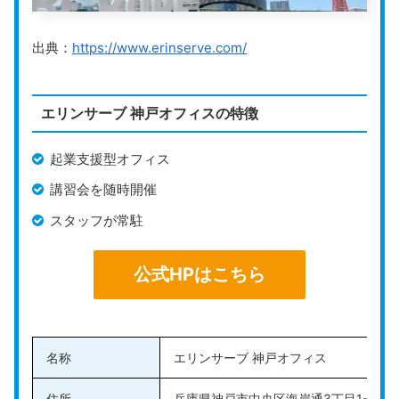
バーチャルオフィス利用者は、平日の受付窓口営業日に
限り月2回フリーデスクを無料で利用できる特典が用意
出典：
https://www.erinserve.com/
されています。広々とした空間を活かした快適なスペー
スで作業できるため、リラックスして仕事に集中できる
でしょう。
エリンサーブ 神戸オフィスの特徴
また、提携オフィスでもオフィスフリースペースが入会
起業支援型オフィス
金なしで利用できます。提携拠点が全国に9拠点あり、
講習会を随時開催
出張先でもオフィス代わりとして使えるので便利です。
スタッフが常駐
フォンブースの利用がプランに含まれているため、取引
先とのWEB会議や電話の際にも安心して利用できま
公式HPはこちら
す。
公式HPはこちら
名称
エリンサーブ 神戸オフィス
住所
兵庫県神戸市中央区海岸通3丁目1-1 KC