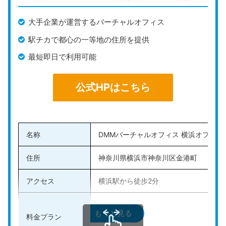
いプランのため、コストを把握しやすいです。起業した
ばかりの人でも安心して利用できるでしょう。
大手企業が運営するバーチャルオフィス
駅チカで都心の一等地の住所を提供
GMOあおぞらネット銀行と連携しているため、開設実
績が豊富でスムーズに法人口座の手続きができるのが魅
最短即日で利用可能
力です。GMOオフィスサポート経由で簡単に申込がで
きるシステムが整っているので、効率よくビジネスの準
公式HPはこちら
備が進められます。
公式HPはこちら
名称
DMMバーチャルオフィス 横浜オフィス
住所
神奈川県横浜市神奈川区金港町
アクセス
横浜駅から徒歩2分
・ミニマムプラン:初期費用 保証金5,00
もっと見る
料金プラン
・ベーシックプラン:初期費用 保証金5,0