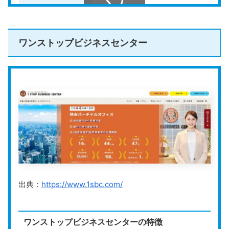
・ライトプラン:初期費用 保証金5,000円
スクロールできます
法人登記の可否
可能
ワンストップビジネスセンター
その他のサービス
会議室あり、常駐スタッフ有、郵便転送
公式HP
https://virtualoffice.dmm.com/
DMMバーチャルオフィス
は、多岐にわたり事業展開を
している「DMM.com」が運営するバーチャルオフィス
です。運営元が大手企業であるため、安心してビジネス
に集中できます。
また、高い信頼性に加えて、低価格でバーチャルオフィ
スを利用できる点も魅力の一つです。DMMバーチャル
出典：
https://www.1sbc.com/
オフィスでは、都心の一等地という条件だけでなく、駅
チカで利便性が高く、オフィスビルの外見にもこだわっ
ワンストップビジネスセンターの特徴
た住所を厳選して提供しています。