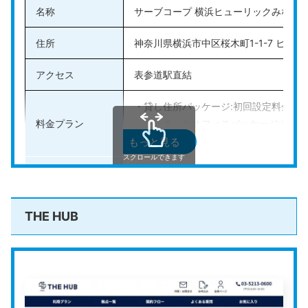
名称
サーブコープ 横浜ヒューリックみなと
住所
神奈川県横浜市中区桜木町1-1-7 ヒュ
アクセス
表参道駅直結
・貸し住所パッケージ:初回設定料金110円
料金プラン
・バーチャルオフィスパッケージ:初回設定
※12ヶ月プランの割引価格。新規のみが
もっと見る
スクロールできます
法人登記の可否
可能
その他のサービス
会議室あり、常駐スタッフ有、郵便・宅
THE HUB
公式HP
https://www.servcorp.co.jp/ja/
サーブコープ
は、世界150拠点、国内30拠点以上でレン
タルオフィスやバーチャルオフィスを展開している会社