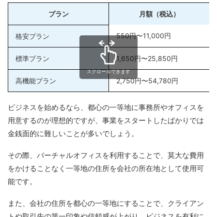
【横浜桜木町】
プラン
月額（税込）
桜木町駅から徒歩2分
【横浜関内】
550円〜11,000円
格安プラン
関内駅から徒歩2分
標準プラン
1,650円〜25,850円
伊勢佐木長者町駅から徒歩7分
アクセス
【横浜WEST】
スクロールできます
高機能プラン
2,750円〜54,780円
横浜駅から徒歩8分
三ツ沢下町駅から徒歩11分
スクロールできます
ビジネスを始めるなら、都心の一等地に事務所やオフィスを
【横浜元町】
石川町駅から徒歩2分
用意するのが理想的ですが、事業をスタートしたばかりでは
元町・中華街駅から徒歩11分
金銭面的に難しいことが多いでしょう。
【横浜桜木町】
その際、バーチャルオフィスを利用することで、莫大な費用
・登記プラン:年会費22,000円、1ヶ月当
をかけることなく一等地の住所を会社の所在地として使用可
【横浜関内・横浜元町】
能です。
・フリーランスプラン:年会費11,000円
料金プラン
・登記プラン:年会費22,000円、1ヶ月当
また、会社の住所を都心の一等地にすることで、クライアン
【横浜WEST】
トや取引先の第一印象や信頼感が上がり、ビジネスを有利に