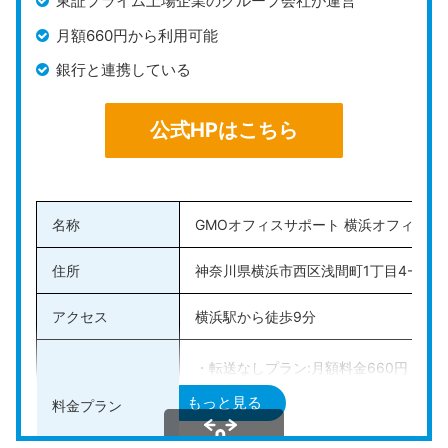
東証プライム上場企業のグループ会社が運営
月額660円から利用可能
銀行と連携している
公式HPはこちら
名称
GMOオフィスサポート 横浜オフィス
住所
神奈川県横浜市西区浅間町1丁目4-3 ウ
アクセス
横浜駅から徒歩9分
・転送なしプラン:月額料金660円
・月1転送プラン:月額料金1,650円
もっと見る
料金プラン
・隔週転送プラン:月額料金2,200円
・週1転送プラン:月額料金2,750円