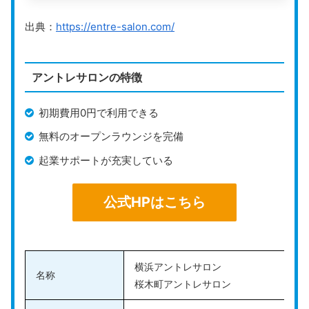
【オープンオフィス横浜金港町】
ランが月額料金990円（税込）と低価格で利用可能で
・メールボックスプラス:月額料金10,89
出典：
https://entre-salon.com/
す。さらに、提供される住所は一等地に位置しているた
・バーチャルオフィス:月額料金25,850
め、コストを抑えつつ一等地の住所で起業できるのが魅
・バーチャルオフィスプラス:月額料金35
力です。
※料金は24ヶ月契約のもの
アントレサロンの特徴
審査の時間は、約30分とスピーディー。最短即日で利
法人登記の可否
可能
初期費用0円で利用できる
用開始できるので、急ぎでビジネスを始めたい人にぴっ
たりです。
無料のオープンラウンジを完備
その他のサービス
会議室あり、郵便転送、電話転送、電話
起業サポートが充実している
届いた郵便物を、即時写真で通知してもらえるので、す
公式HP
https://www.regus.com/
ぐに荷物を確認できます。また、全店舗にスタッフが常
公式HPはこちら
駐しているので、来店して直接荷物を受け取ることも可
Regus
は、レンタルオフィスやバーチャルオフィスなど
能です。大切な荷物や書類でも安心して受け取れるのは
のオフィス事業を展開している会社です。
嬉しいサービスですね。
国内外に4,000以上、国内では180以上と豊富に拠点が
横浜アントレサロン
名称
あるので、自分のビジネスとの相性の良い場所を自由に
公式HPはこちら
桜木町アントレサロン
選べます。都内だけでなく地方都市や海外でのビジネス