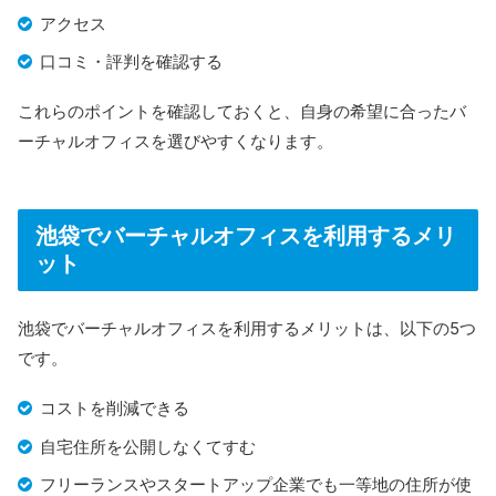
アクセス
スだけを追加してカスタマイズできます。
口コミ・評判を確認する
利用者は、提携のカラオケルーム・シェアオフィス・会
議室・ホテルをワークスペースとして低価格・従量料金
これらのポイントを確認しておくと、自身の希望に合ったバ
で利用可能。提携拠点が全国に1,000拠点以上あり、出
ーチャルオフィスを選びやすくなります。
張先でもオフィス代わりとして使えるので便利です。
公式HPはこちら
池袋でバーチャルオフィスを利用するメリ
ット
池袋でバーチャルオフィスを利用するメリットは、以下の5つ
です。
コストを削減できる
自宅住所を公開しなくてすむ
フリーランスやスタートアップ企業でも一等地の住所が使