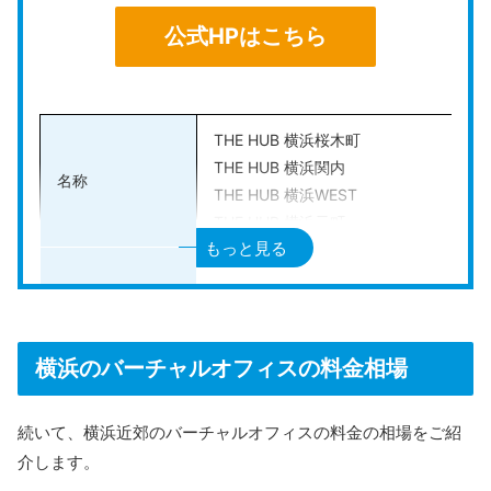
公式HPはこちら
公式HPはこちら
THE HUB 横浜桜木町
THE HUB 横浜関内
名称
THE HUB 横浜WEST
THE HUB 横浜元町
もっと見る
【横浜桜木町】
神奈川県横浜市中区桜木町2-2 港陽ビル3
【横浜関内】
神奈川県横浜市中区扇町1-1-25 キンガ
横浜のバーチャルオフィスの料金相場
住所
【横浜WEST】
神奈川県横浜市西区楠町1-3 BLA横浜西口2
続いて、横浜近郊のバーチャルオフィスの料金の相場をご紹
【横浜元町】
介します。
神奈川県横浜市中区石川町1-13-2 THE