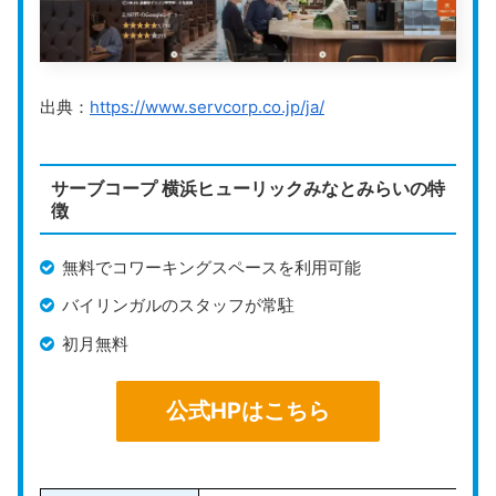
い。
全国11拠点の主要都市でバーチャルオフィスを利用でき
るので、事業拡大や地方展開での拠点作りも行えるのが
出典：
https://www.servcorp.co.jp/ja/
特徴です。
住所＋電話番号貸しプランでは、オペレーターによる電
サーブコープ 横浜ヒューリックみなとみらいの特
話代行が含まれています。研修を受けたオフィスジャパ
徴
ン専属のオペレーターが対応するため、安心して電話代
行を依頼できますよ。
無料でコワーキングスペースを利用可能
バイリンガルのスタッフが常駐
公式HPはこちら
初月無料
公式HPはこちら