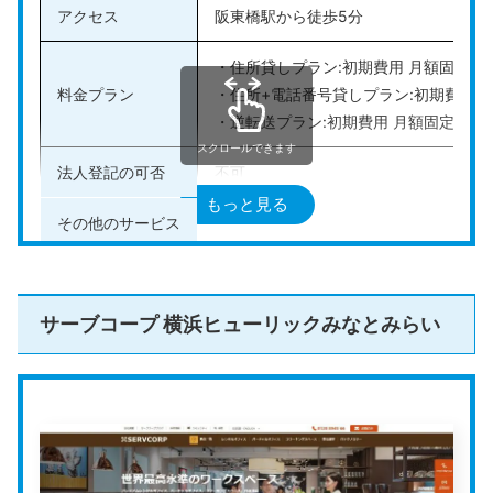
いつでも起業相談を受け付けており、起業支援サービス
アクセス
阪東橋駅から徒歩5分
が充実しています。登録免許税が半額になる法人設立代
・住所貸しプラン:初期費用 月額固定費1
行サービスや法人口座開設のサポートなど、起業をスム
料金プラン
・住所+電話番号貸しプラン:初期費用 月
ーズに進められるようなサポートが豊富です。
・逆転送プラン:初期費用 月額固定費1ヶ
スクロールできます
公式HPはこちら
法人登記の可否
不可
もっと見る
その他のサービス
郵便転送、電話転送、電話代行、FAX転
公式HP
https://www.officejapan.tv/
サーブコープ 横浜ヒューリックみなとみらい
オフィスジャパン
は、コールセンター対応の事業を中心
にバーチャルオフィスも取り扱っている会社です。
オフィスジャパンでは、住所貸しから電話貸し、電話代
行などビジネスに必要なサポート体制を幅広く整えてい
ます。ただし、法人登記はできませんのでご注意くださ