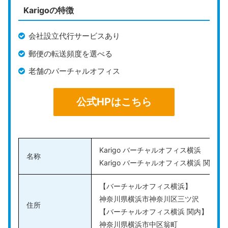
Karigoの特徴
展開しているバーチャルオフィスです。
ワンストップビジネスセンターのプランは、起業に必要
会社設立代行サービスあり
なサービスがパッケージになっているため、これからビ
郵便の転送頻度を選べる
ジネスを始める人にとって便利です。どのプランを選ん
老舗のバーチャルオフィス
でも、法人登記が可能で、郵便転送も含まれているの
で、効率的にビジネスの準備を整えられるでしょう。
公式HPはこちら
また、郵便物は、週に1回無料で転送してもらえるた
め、追加手数料が発生することなく定期的に郵便を受け
取れます。
Karigo バーチャルオフィス横浜
名称
Karigo バーチャルオフィス横浜 関内
全国にある会議室をいつでも予約できるので、取引先や
出張先に合わせて柔軟に利用可能です。どの会議室も、
【バーチャルオフィス横浜】
最寄駅から徒歩圏内にありアクセス良好。設備や備品を
神奈川県横浜市神奈川区三ツ沢
住所
取り揃えているので、会議や打ち合わせを快適に進めら
【バーチャルオフィス横浜 関内】
れます。
神奈川県横浜市中区翁町