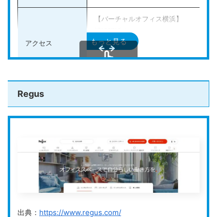
【バーチャルオフィス横浜】
公式HPはこちら
横浜駅近く
もっと見る
アクセス
三ツ沢上町駅近く
【バーチャルオフィス横浜 関内】
関内駅から徒歩5分
スクロールできます
・ホワイトプラン:入会金5,500円、個人
Regus
料金プラン
・ブループラン:入会金11,000円、月額料金
・オレンジプラン:入会金19,800円、月額
法人登記の可否
可能
その他のサービス
荷物受取・転送、電話転送、電話代行、
公式HP
https://karigo.net/
Karigo
は、全国に60店舗以上を展開している老舗のバ
出典：
https://www.regus.com/