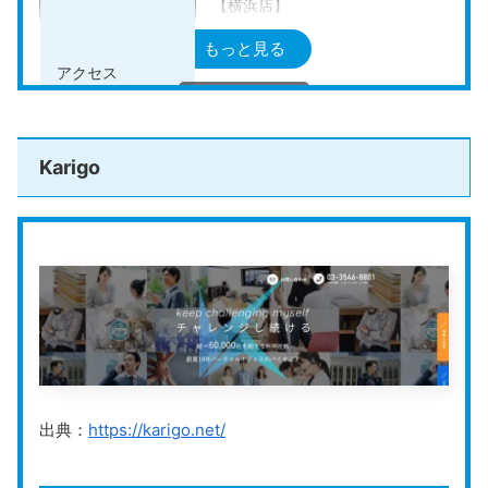
【横浜店】
横浜駅から徒歩3分
もっと見る
【横浜桜木町店】
アクセス
桜木町駅から徒歩1分
日ノ出町駅から徒歩7分
馬車道駅から徒歩7分
Karigo
スクロールできます
・エコノミープラン:初期費用10,780円
・ビジネスプラン:初期費用10,780円、月
料金プラン
・プレミアムプラン:初期費用10,780円、
・エグゼクティブプラン:初期費用10,78
法人登記の可否
可能
その他のサービス
会議室あり、常駐スタッフ有、郵便転送
公式HP
https://www.1sbc.com/
出典：
https://karigo.net/
ワンストップビジネスセンター
は、全国に40店舗以上