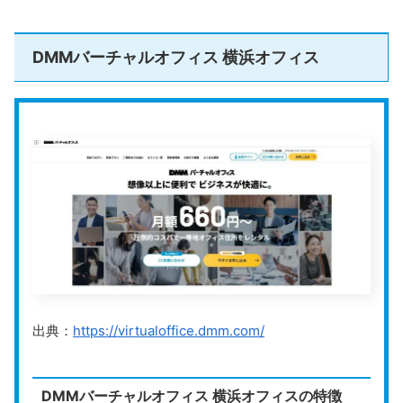
スクロールできます
法人登記の可否
可能
DMMバーチャルオフィス 横浜オフィス
その他のサービス
郵便転送、来店受取、郵便物通知、ビジ
公式HP
https://www.gmo-office.com/
GMOオフィスサポート
は、東証プライム上場企業のグ
ループ会社が運営するバーチャルオフィスです。全国に
オフィスを展開しており、主要都市の一等地の住所を会
社の住所として利用できます。
出典：
https://virtualoffice.dmm.com/
GMOオフィスサポートでは、月額660円（税込）から
とリーズナブルにバーチャルオフィスを利用できます。
月額料金に郵便物の転送費用が含まれている分かりやす
DMMバーチャルオフィス 横浜オフィスの特徴