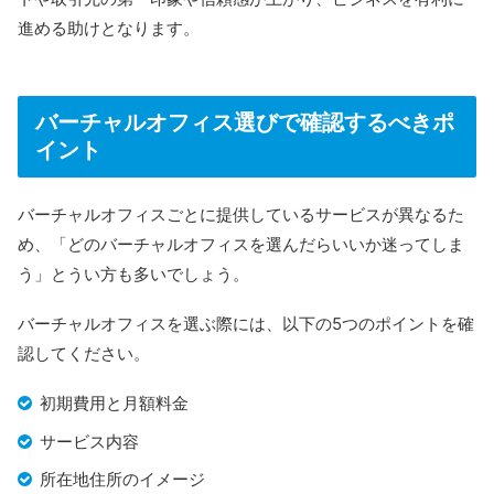
・登記プラン:年会費22,000円、1ヶ月当
進める助けとなります。
※年間契約の料金
法人登記の可否
可能
バーチャルオフィス選びで確認するべきポ
イント
会議室あり、常駐スタッフ有、郵便転送
その他のサービス
※非対応拠点あり
バーチャルオフィスごとに提供しているサービスが異なるた
公式HP
https://thehub.nex.works/
め、「どのバーチャルオフィスを選んだらいいか迷ってしま
う」とうい方も多いでしょう。
THE HUB
は、全国に70拠点以上展開しているレンタル
オフィス・コワーキングスペース・バーチャルオフィス
バーチャルオフィスを選ぶ際には、以下の5つのポイントを確
です。すべてのオフィスが最寄駅から徒歩圏内で、一等
認してください。
地の住所を提供しています。
初期費用と月額料金
THE HUBのプランは、住所貸しのみのシンプルな内容
サービス内容
です。郵便転送や電話秘書などビジネスに必要なオプシ
所在地住所のイメージ
ョンが豊富に用意されているので、自分に必要なサービ