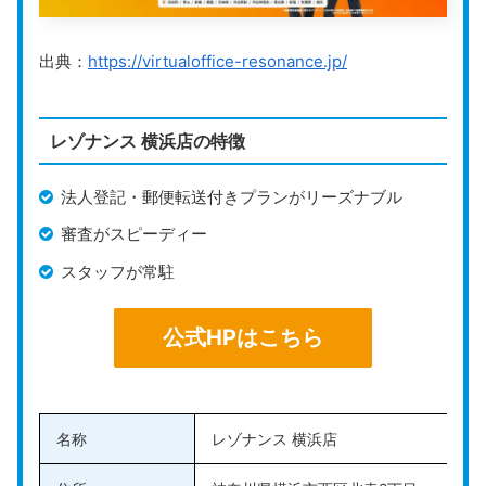
【横浜ブルーアベニュービジネスセンタ
新高島駅から徒歩1分
出典：
https://virtualoffice-resonance.jp/
横浜駅から徒歩11分
【横浜駅西口ビジネスセンター】
横浜駅から徒歩3分
レゾナンス 横浜店の特徴
【関内ビジネスセンター】
関内駅直結
法人登記・郵便転送付きプランがリーズナブル
【新横浜スクエアビジネスセンター】
アクセス
新横浜駅から徒歩1分
審査がスピーディー
【新横浜ビジネスセンター】
スタッフが常駐
新横浜駅から徒歩1分
【オープンオフィス新横浜駅前】
公式HPはこちら
新横浜駅から徒歩4分
【オープンオフィス横浜金港町】
スクロールできます
横浜駅から徒歩5分
神奈川駅から徒歩2分
名称
レゾナンス 横浜店
【横浜ブルーアベニュービジネスセンタ