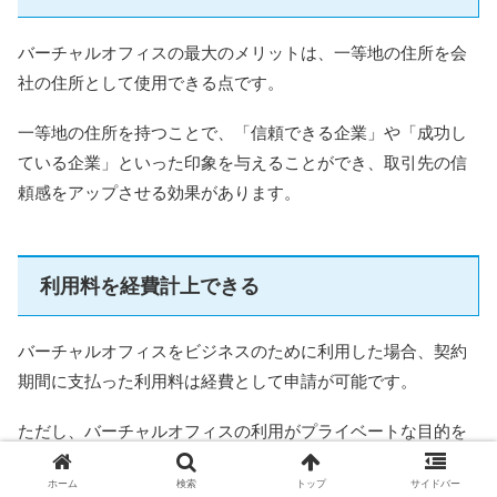
バーチャルオフィスの最大のメリットは、一等地の住所を会
社の住所として使用できる点です。
一等地の住所を持つことで、「信頼できる企業」や「成功し
ている企業」といった印象を与えることができ、取引先の信
頼感をアップさせる効果があります。
利用料を経費計上できる
バーチャルオフィスをビジネスのために利用した場合、契約
期間に支払った利用料は経費として申請が可能です。
ただし、バーチャルオフィスの利用がプライベートな目的を
含んでいる際には、その部分は経費として申請することがで
ホーム
検索
トップ
サイドバー
きません。