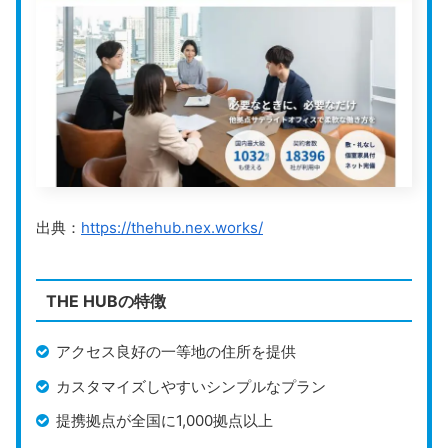
です。
利用者は、コワーキングスペースを無料で利用できま
す。契約拠点だけでなく、世界中のサーブコープの拠点
のコワーキングスペースを利用できるため、出張先で打
ち合わせや作業をしたい場合でも便利です。
サーブコープでは、バイリンガルのスタッフが常駐して
いるのが特徴です。電話対応で翻訳・通訳が可能なの
出典：
https://thehub.nex.works/
で、国内外の取引先とのコミュニケーションのサポート
をしてもらえます。
THE HUBの特徴
バーチャルオフィスのプランは最初の1ヶ月目を無料で
利用できるので、初めてバーチャルオフィスを利用する
アクセス良好の一等地の住所を提供
人でも気軽に試せるのが魅力です。継続義務は設けられ
ていないため、実際のサービスを体験してから検討でき
カスタマイズしやすいシンプルなプラン
ます。
提携拠点が全国に1,000拠点以上