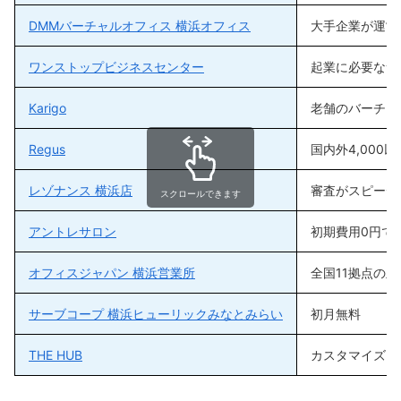
DMMバーチャルオフィス 横浜オフィス
大手企業が運営
ワンストップビジネスセンター
起業に必要なサ
Karigo
老舗のバーチャ
Regus
国内外4,000
レゾナンス 横浜店
審査がスピーデ
スクロールできます
アントレサロン
初期費用0円で
オフィスジャパン 横浜営業所
全国11拠点の
サーブコープ 横浜ヒューリックみなとみらい
初月無料
THE HUB
カスタマイズし