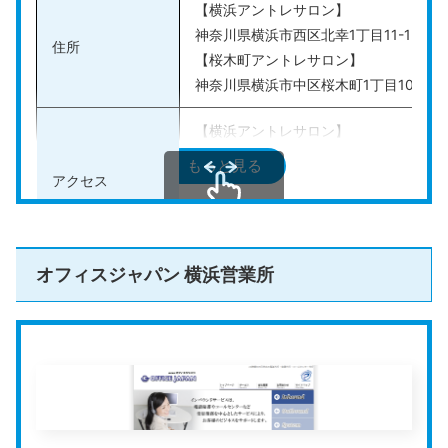
【横浜アントレサロン】
を検討している人も、しっかりサポートしてもらえるの
神奈川県横浜市西区北幸1丁目11-1 水信
で安心です。
住所
【桜木町アントレサロン】
また、バーチャルオフィスを申し込むと、世界中にある
神奈川県横浜市中区桜木町1丁目101-1 
Regusのビジネスラウンジを利用できます。海外出張先
【横浜アントレサロン】
でも、快適な環境で取引先との打ち合わせや仕事ができ
横浜駅から徒歩4分
るので便利です。
もっと見る
アクセス
【桜木町アントレサロン】
桜木町駅から徒歩1分
4つのプランが用意されているため、自分の希望に合わ
スクロールできます
馬車道駅から徒歩3分
せて選択可能。電話番号貸出のみのシンプルなプラン
や、バーチャルオフィスだけでなく個室オフィスを月5
オフィスジャパン 横浜営業所
料金プラン
月額料金4,180円
回利用できるプランなど、幅広い要望に対応できるプラ
ンが揃っています。
法人登記の可否
可能
その他のサービス
会議室あり、常駐スタッフ有、郵便転送
公式HPはこちら
公式HP
https://entre-salon.com/