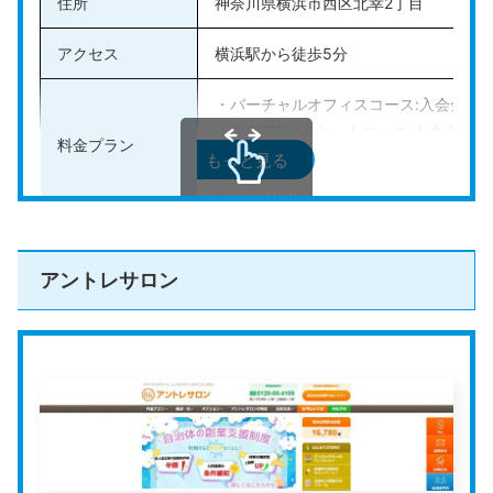
住所
神奈川県横浜市西区北幸2丁目
・メールボックスプラス:月額料金10,89
・テレフォンアンサリング:月額料金15,
アクセス
横浜駅から徒歩5分
・バーチャルオフィス:月額料金25,850
・バーチャルオフィスプラス:月額料金35
・バーチャルオフィスコース:入会金5,5
【横浜駅西口ビジネスセンター】
・転送電話2点セットコース:入会金5,50
料金プラン
・メールボックスプラス:月額料金15,95
もっと見る
・転送電話3点セットコース:入会金5,50
・テレフォンアンサリング:月額料金15,
・電話秘書代行セットコース:入会金5,50
・バーチャルオフィス:月額料金31,350
スクロールできます
・バーチャルオフィスプラス:月額料金44
法人登記の可否
可能
【新横浜スクエアビジネスセンター】
アントレサロン
・メールボックスプラス:月額料金18,15
その他のサービス
会議室あり、常駐スタッフ有、郵便転送
料金プラン
・テレフォンアンサリング:月額料金15,
公式HP
https://virtualoffice-resonance.jp/
・バーチャルオフィス:月額料金32,890
・バーチャルオフィスプラス:月額料金52
【オープンオフィス新横浜駅前】
レゾナンス
は、東京を中心に10店舗以上展開しているバ
・メールボックスプラス:月額料金18,15
ーチャルオフィスです。
・バーチャルオフィス:月額料金32,890
・バーチャルオフィスプラス:月額料金52
レゾナンスでは、法人登記と郵便転送が含まれているプ