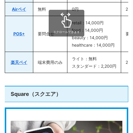
Airペイ
無料
0円
2.
retail：14,000円
food：14,000円
スクロールできます
POS+
要問合せ
要
beauty：14,000円
healthcare：14,000円
ライト：無料
楽天ペイ
端末費用のみ
2.
スタンダード：2,200円
Square（スクエア）