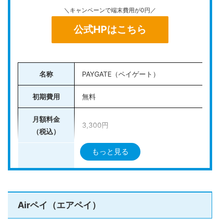
＼キャンペーンで端末費用が0円／
スマホと連携して使う「
Square リーダー
」
公式HPはこちら
レシート印刷も可能な「
Square ターミナル
」
タブレット一体型端末「
Square スタンド
」
フルスペック据え置き型「
Square レジスター
」
名称
PAYGATE（ペイゲート）
年間キャッシュレス決済額が3,000万円以下であればVi
初期費用
無料
sa・Mastercardの決済手数料が2.5％
になるため、小
規模な事業を展開している事業者にもおすすめです。
月額料金
3,300円
（税込）
iPhoneやiPadといったiOSだけでなく、A
もっと見る
ndroidデバイスにも対応
。導入がシンプル
クレジットカード：1.98〜3.24%
な点に加えて本格的な運用にも対応できる
決済手数料
電子マネー：3.24％
柔軟さもあることから、幅広いニーズに応
QRコード：2.00％～3.24％
えられる点が魅力です。
Airペイ（エアペイ）
クレジットカード：VISA、JCBなど
＼無料アカウント作成ですぐに始めらる／