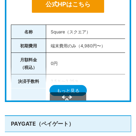
公式HPはこちら
名称
Square（スクエア）
初期費用
端末費用のみ（4,980円〜）
月額料金
0円
（税込）
決済手数料
2.5％〜3.25％
もっと見る
クレジットカード：VISA、JCBなど
対応決済手段
電子マネー：iD、交通系ICなど
スクロールできます
QRコード：PayPay、楽天ペイ、Alipay
PAYGATE（ペイゲート）
翌営業日入金