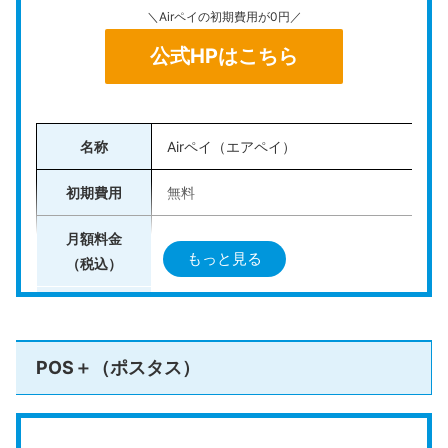
＼Airペイの初期費用が0円／
ス対応のため、キッチンカーのような限られたスペース
でもスムーズに活用できます。
公式HPはこちら
現在は、
通常36,000円（税込）の端末代
が無料になるキャンペーン
も実施中。複数
名称
Airペイ（エアペイ）
の決済をまとめて導入したい店舗には、特
におすすめのサービスです。
初期費用
無料
＼キャンペーンで端末費用が0円／
月額料金
0円
もっと見る
（税込）
公式HPはこちら
決済手数料
2.48%〜3.24%
クレジットカード：VISA、JCBなど
POS＋（ポスタス）
対応決済手段
電子マネー：iD、交通系ICなど
スクロールできます
QRコード：PayPay、楽天ペイ、Alipay