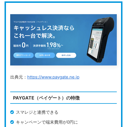
入金サイクル
（三井住友銀行・みずほ銀行の場合／その他
運営会社
Square株式会社
公式HP
https://squareup.com/jp/ja
Square
は、世界で400万以上の事業者に利用されてい
るPOSレジサービスです。
初期費用や月額料金が不要
で
決済手数料のみで利用できるため、コストを重視する事
業者に向いています。
出典元：
https://www.paygate.ne.jp
また、
入金サイクルが翌日
（三井住友銀行とみずほ銀
行）という点も、資金効率を重視したい事業者から支持
PAYGATE（ペイゲート）の特徴
されているポイントと言えるでしょう。
スマレジと連携できる
用意されている端末は以下の4種類あり、
用途に合わせた選択が可能です。
キャンペーンで端末費用が0円に