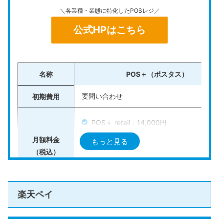
無料で使えるPOSレジアプリ「Airレジ」と連携すれば
＼各業種・業態に特化したPOSレジ／
売上の自動集計や顧客管理、在庫管理なども一括で行え
公式HPはこちら
る
ため、業務の効率化にもつながります。
開業準備中の方や会計まわりを1つにまと
めて運用したい方におすすめです。ただ
名称
POS＋（ポスタス）
し、対応しているデバイスはiPhone・iPad
のみ。Androidには対応していませんの
要問い合わせ
初期費用
で、ご注意ください。
POS＋ retail：14,000円
＼Airペイの初期費用が0円／
POS＋ food：14,000円
月額料金
もっと見る
（税込）
公式HPはこちら
POS＋ beauty：14,000円
POS＋ healthcare：14,000円
楽天ペイ
決済手数料
要問い合わせ