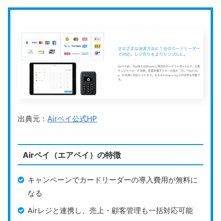
スクロールできます
対応決済手段
電子マネー：iD、交通系ICなど
公式HPはこちら
QRコード：PayPay、楽天ペイ、Alipay
入金サイクル
月2回（QRコード決済は月1回）
運営会社
株式会社スマレジ
公式HP
https://www.paygate.ne.jp
出典元：
Airペイ公式HP
PAYGATE
は、
スマレジと連携可能なマルチ決済サービ
ス
で、複数のキャッシュレス決済手段を一括管理できる
Airペイ（エアペイ）の特徴
便利なシステムです。クレジットカード、QRコード決
済、電子マネーなど多様な決済方法に対応しており、店
キャンペーンでカードリーダーの導入費用が無料に
舗のニーズに柔軟に応えます。
なる
決済データは自動的にスマレジと連携され、
売上管理が
Airレジと連携し、売上・顧客管理も一括対応可能
効率化される
のが特徴。また、バッテリー式でワイヤレ