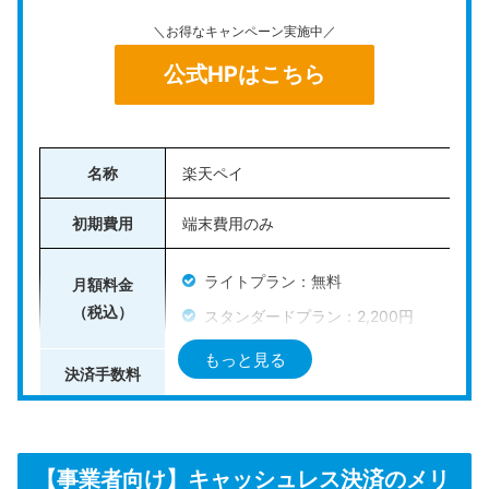
別のニーズに応じたオプションを低コストで追加できる
点も特長です。
＼お得なキャンペーン実施中／
公式HPはこちら
シンプルで直感的な操作性に優れており、
キャッシュレス決済やセルフオーダーな
ど、最新の店舗運営にも柔軟に対応できま
名称
楽天ペイ
す。
初期費用
端末費用のみ
＼各業種・業態に特化したPOSレジ／
公式HPはこちら
ライトプラン：無料
月額料金
（税込）
スタンダードプラン：2,200円
もっと見る
決済手数料
2.2％〜3.24％
クレジットカード（VISA・Mastercard
対応決済手段
電子マネー（Suica、iDなど）
【事業者向け】キャッシュレス決済のメリ