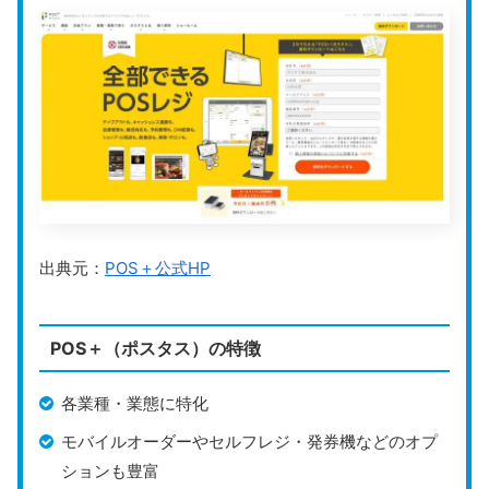
月6回入金
入金サイクル
（三井住友銀行・三菱UFJ銀行・みずほ銀
運営会社
株式会社リクルート
公式HP
https://airregi.jp/payment/
Airペイ
は月額費用がかからない、
コストパフォーマン
スに優れたキャッシュレス決済サービス
です。キャンペ
出典元：
POS＋公式HP
ーンを活用すれば、専用のカードリーダー端末を0円で
導入できます。
POS＋（ポスタス）の特徴
クレジットカードや電子マネー、QRコード決済（Airペ
イ QRの追加申込が必要）など、多様な決済方法に対
各業種・業態に特化
応。業種や店舗規模を問わず、導入しやすいのが特長で
モバイルオーダーやセルフレジ・発券機などのオプ
す。
ションも豊富