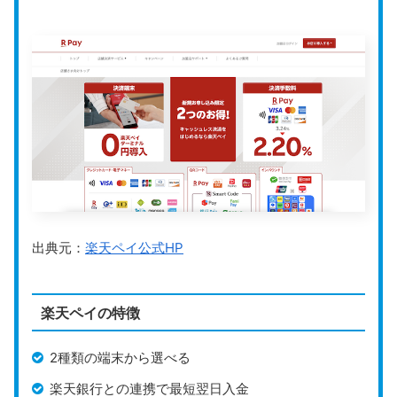
クレジットカード（VISA・Mastercard
スクロールできます
対応決済手段
電子マネー（Suica、iDなど）
QRコード決済（PayPay・楽天ペイなど
入金サイクル
月2回（15日締め・月末締め、翌月15日払い
運営会社
ポスタス株式会社
公式HP
https://www.postas.co.jp/
POS+（ポスタス）
は、パーソルグループのポスタス株
出典元：
楽天ペイ公式HP
式会社が提供する
クラウド型POSレジシステム
です。
小売店、飲食店、美容サロンなど、業種ごとに特化した
楽天ペイの特徴
機能を備えており、それぞれの業界に合った店舗運営を
サポートします。
2種類の端末から選べる
売上・在庫・顧客の管理といった基本機能に加え、
業種
楽天銀行との連携で最短翌日入金