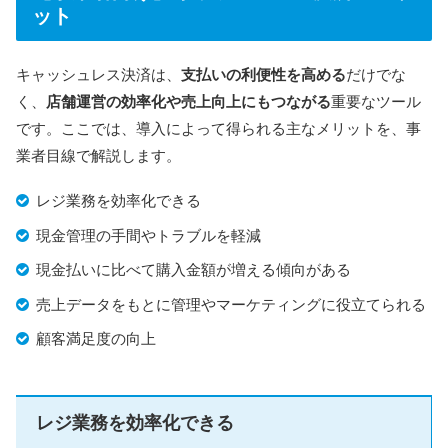
スクロールできます
QRコード決済（楽天ペイ・PayPayなど
ット
楽天銀行：翌日自動入金（振込手数料無
キャッシュレス決済は、
支払いの利便性を高める
だけでな
入金サイクル
く、
店舗運営の効率化や売上向上にもつながる
重要なツール
その他の銀行：入金依頼で翌営業日入金
です。ここでは、導入によって得られる主なメリットを、事
業者目線で解説します。
運営会社
楽天ペイメント株式会社
レジ業務を効率化できる
公式HP
https://pay.rakuten.co.jp/
現金管理の手間やトラブルを軽減
楽天ペイ
は、楽天グループが提供するキャッシュレス決
現金払いに比べて購入金額が増える傾向がある
済サービスで、業種や店舗規模を問わず導入しやすい点
売上データをもとに管理やマーケティングに役立てられる
が魅力です。決済端末は、プリンターや通信機能が一体
顧客満足度の向上
になった「楽天ペイ ターミナル」と、スマホやタブレ
ットと連携して使うカードリーダー型の2種類から選べ
ます。
レジ業務を効率化できる
現在、
通常38,280円（税込）の「楽天ペイ ターミナ