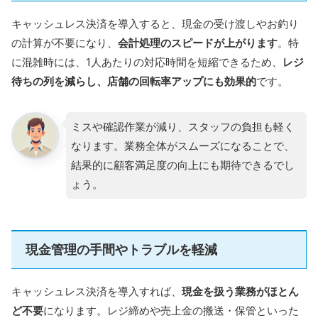
ル」が0円となり、決済手数料が割引となるキャンペー
キャッシュレス決済を導入すると、現金の受け渡しやお釣り
ン
を開催中。初期費用を抑えて決済端末を導入したい事
の計算が不要になり、
会計処理のスピードが上がります
。特
業者におすすめです。
に混雑時には、1人あたりの対応時間を短縮できるため、
レジ
待ちの列を減らし、店舗の回転率アップにも効果的
です。
月額料金も不要で、楽天銀行を振込先に設
定すれば、売上金は最短翌日に入金される
ミスや確認作業が減り、スタッフの負担も軽く
のも安心ポイント。初めてキャッシュレス
なります。業務全体がスムーズになることで、
を導入する方でも使いやすいサービスで
結果的に顧客満足度の向上にも期待できるでし
す。
ょう。
＼お得なキャンペーン実施中／
公式HPはこちら
現金管理の手間やトラブルを軽減
キャッシュレス決済を導入すれば、
現金を扱う業務がほとん
ど不要
になります。レジ締めや売上金の搬送・保管といった