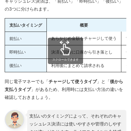
キャッシュレス決済は、「前払い」「即時払い」「後払い」
の3つに分けられます。
支払いタイミング
概要
あらかじめ金額をチャージして使う
電
前払い
即時払い
決済と同時に口座から引き落とし
デ
スクロールできます
後払い
利用後にまとめて請求される
ク
同じ電子マネーでも「
チャージして使うタイプ
」と「
後から
支払うタイプ
」があるため、利用時には支払い方法の違いを
確認しておきましょう。
支払いのタイミングによって、それぞれのキャ
ッシュレス決済には使いやすさや管理のしやす