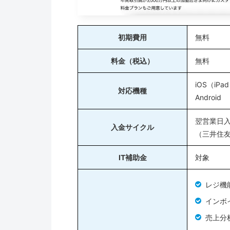
初期費用
無料
料金（税込）
無料
iOS（iPad
対応機種
Android
翌営業日
入金サイクル
（三井住
IT補助金
対象
レジ機
インボ
売上分