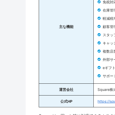
免税対
在庫管
軽減税
主な機能
顧客管
スタッ
キャッ
複数店
外部サ
eギフ
サポー
運営会社
Square
公式HP
https://sq