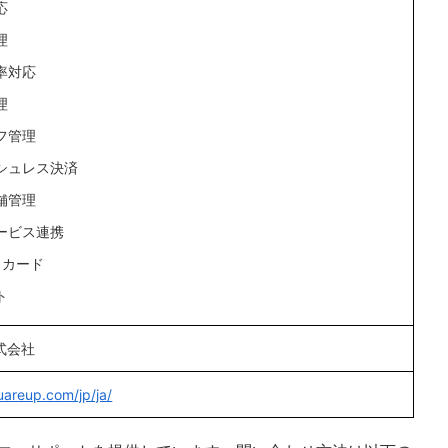
応
理
率対応
理
フ管理
シュレス決済
舗管理
ービス連携
トカード
ト
株式会社
uareup.com/jp/ja/